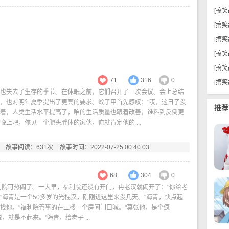
[
搞笑
[
搞笑
[
搞笑
[
搞笑
[
搞笑
71
316
0
[
搞笑
也失去了生存的季节。在休眠之前，它们召开了一次会议。会上总结
，也对明年夏季提出了更高的要求。蚊子甲首先感叹："哎，这日子没
推荐
着，人类生活水平提高了，咱的生活质量也跟着改善，谁料到反倒更
晚上吧，俺见一个肥头胖体的家伙，俺就肯定他的 ...
故事阅读：631次
故事时间：2022-07-25 00:40:03
68
304
0
利院可热闹了。一大早，福利院还没有开门，冉老汉就闹开了："你给老
"海青是一个50多岁的光棍汉，刚刚进这里来没几天。"海青，快点起
找你。"福利院管事的在二楼一个房间门口喊。"莫张他，是个疯
，就是不起来。"海青，给老子 ...