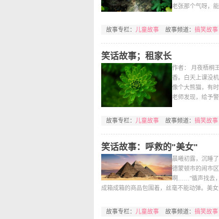
老张那个气呀，能
故事专栏：
儿童故事
故事频道：
搞笑故事
笑话故事；租家长
作者： 月夜梧桐
香。白天上课没机
像个大熊猫，有时
老师发现，给予警
故事专栏：
儿童故事
故事频道：
搞笑故事
笑话故事：呼救的"美女"
晨曦初露，沉睡了
德蒙顿市的闹市区
啊……"循声找去
成箱成箱的商品包围着，丝毫不能动弹。美女这
故事专栏：
儿童故事
故事频道：
搞笑故事