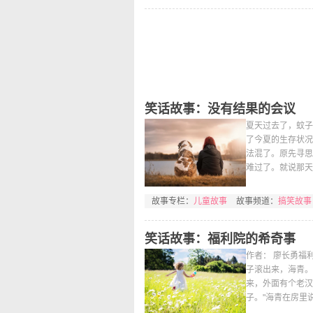
笑话故事：没有结果的会议
夏天过去了，蚊子
了今夏的生存状况
法混了。原先寻思
难过了。就说那天
故事专栏：
儿童故事
故事频道：
搞笑故事
笑话故事：福利院的希奇事
作者： 廖长勇福
子滚出来，海青。
来，外面有个老汉
子。"海青在房里说