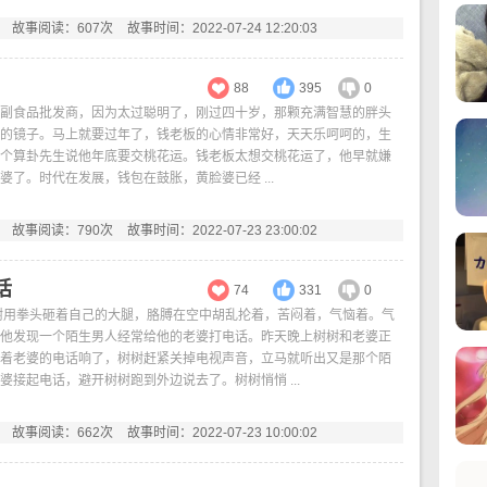
故事阅读：607次
故事时间：2022-07-24 12:20:03
88
395
0
副食品批发商，因为太过聪明了，刚过四十岁，那颗充满智慧的胖头
的镜子。马上就要过年了，钱老板的心情非常好，天天乐呵呵的，生
个算卦先生说他年底要交桃花运。钱老板太想交桃花运了，他早就嫌
婆了。时代在发展，钱包在鼓胀，黄脸婆已经 ...
故事阅读：790次
故事时间：2022-07-23 23:00:02
话
74
331
0
树用拳头砸着自己的大腿，胳膊在空中胡乱抡着，苦闷着，气恼着。气
他发现一个陌生男人经常给他的老婆打电话。昨天晚上树树和老婆正
着老婆的电话响了，树树赶紧关掉电视声音，立马就听出又是那个陌
婆接起电话，避开树树跑到外边说去了。树树悄悄 ...
故事阅读：662次
故事时间：2022-07-23 10:00:02