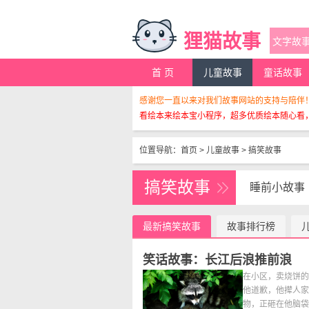
狸猫故事
首 页
儿童故事
童话故事
感谢您一直以来对我们故事网站的支持与陪伴
看绘本来绘本宝小程序，超多优质绘本随心看
位置导航：
首页
>
儿童故事
>
搞笑故事
搞笑故事
睡前小故事
最新搞笑故事
故事排行榜
笑话故事：长江后浪推前浪
在小区，卖烧饼的
他道歉，他撵人家
物，正砸在他脑袋