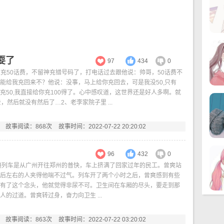
耍了
97
434
0
、想充50话费，不留神充错号码了，打电话过去跟他说：帅哥，50话费不
能给我充回来不？他说：没事，马上给你充回去，可是我没50,只有
我充50,我直接给你充100得了。心中感叹道，这世界还是好人多啊。就
，然后就没有然后了…2、老李家院子里 ...
故事阅读：868次
故事时间：2022-07-22 20:20:02
96
432
0
趟列车是从广州开往郑州的普快，车上挤满了回家过年的民工。曾爽站
后左右的人夹得他喘不过气。列车开了两个小时之后，曾爽感到有些
有了这个念头，他就觉得非尿不可。卫生间在车厢的尽头，要走到那
人的过道。曾爽转过身，奋力向卫生 ...
故事阅读：863次
故事时间：2022-07-22 03:20:02