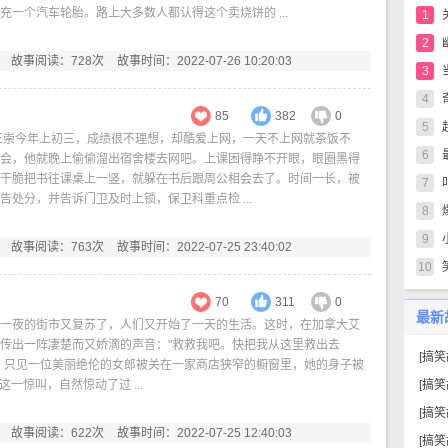
充一个汽车轮胎。路上大多数人都认得这个卖烧饼的 ...
1
2
故事阅读：728次
故事时间：2022-07-26 10:20:03
3
4
85
382
0
5
王崇今年上初三，成绩很不理想，却酷爱上网，一天不上网就茶饭不
6
会，他就晚上偷偷溜出宿舍楼去网吧。上课困得睁不开眼，眼圈黑得
干脆把书往课桌上一竖，就躲在书后跟周公相会去了。时间一长，被
7
告处分，并告诉门卫及时上锁，保卫科重点检 ...
8
9
故事阅读：763次
故事时间：2022-07-25 23:40:02
10
70
311
0
最新
一夜的街市又复苏了，人们又开始了一天的生活。这时，在加拿大艾
传出一阵凄楚而又娇滴的声音："救救我吧。快把我从这里救出去
[
搞笑
，只见一位美丽绝伦的女郎被关在一家商店狭窄的橱窗里，她的身子被
一惊叫，自然惊动了过 ...
[
搞笑
[
搞笑
故事阅读：622次
故事时间：2022-07-25 12:40:03
[
搞笑