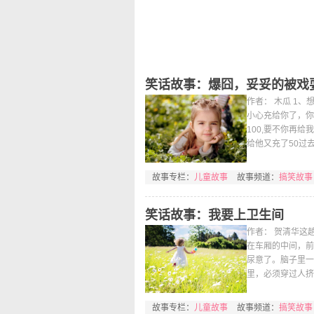
笑话故事：爆囧，妥妥的被戏
作者： 木瓜 1
小心充给你了，你
100,要不你再给
给他又充了50过去
故事专栏：
儿童故事
故事频道：
搞笑故事
笑话故事：我要上卫生间
作者： 贺清华这
在车厢的中间，前
尿意了。脑子里一
里，必须穿过人挤
故事专栏：
儿童故事
故事频道：
搞笑故事