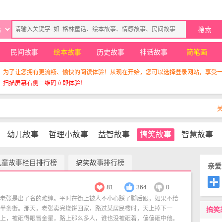
民间故事
绘本故事
历史故事
神话故事
简笔画
！为了让您拥有更流畅、愉快的阅读体验！从现在开始，您可以选择登录网站，享受
，扫描屏幕右侧二维码立即体验！
幼儿故事
哲理小故事
益智故事
搞笑故事
智慧故事
儿童故事栏目排行榜
搞笑故事排行榜
亲
81
364
0
老张是出了名的难缠。平时在街上被人不小心踩了脚后跟，如果不给
半条街。那天，老张卖完烧饼回家，路过某居民楼时，天上掉下一
搞笑
上，被砸得眼冒金星，路上那么多人，谁也没被砸着，偏偏砸中他。