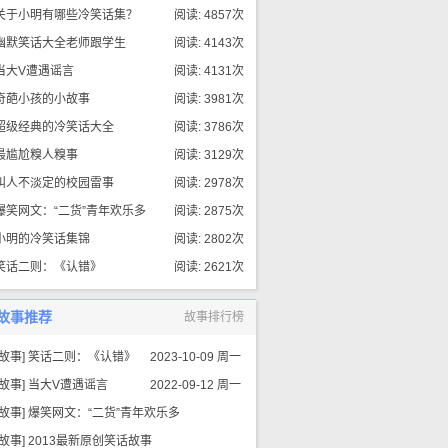
关于小明有哪些冷笑话集？
阅读: 4857次
幽默笑话大全老师跟学生
阅读: 4143次
当大V遭遇谣言
阅读: 4131次
奇葩小孩的小故事
阅读: 3981次
超级经典的冷笑话大全
阅读: 3786次
最尴尬糗人糗事
阅读: 3129次
叫人不淡定的校园雷事
阅读: 2978次
爆笑网文：“二货”青年欢乐多
阅读: 2875次
小明的冷笑话集锦
阅读: 2802次
笑话二则：《认错》
阅读: 2621次
故事推荐
故事排行榜
故事
]
笑话二则：《认错》
2023-10-09 周一
故事
]
当大V遭遇谣言
2022-09-12 周一
故事
]
爆笑网文：“二货”青年欢乐多
故事
]
2013最新原创笑话故事
2022-09-11 周日