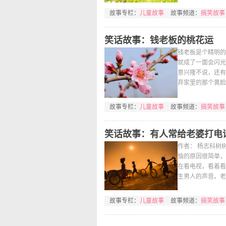
故事专栏：
儿童故事
故事频道：
搞笑故事
笑话故事：钱老板的桃花运
钱老板是个精明的
就成了一面会闪光
意兴隆不说，还有
弃家里的那个黄脸
故事专栏：
儿童故事
故事频道：
搞笑故事
笑话故事：有人常给老婆打电
作者： 杨志科树
恼的原因很简单，
在看电视，看着看
生男人的声音。老
故事专栏：
儿童故事
故事频道：
搞笑故事