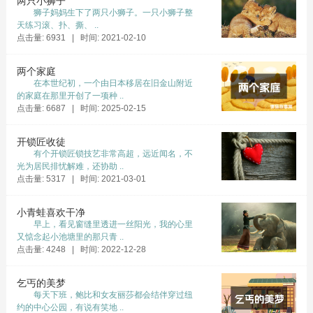
两只小狮子
狮子妈妈生下了两只小狮子。一只小狮子整
天练习滚、扑、撕、 ..
点击量: 6931 | 时间: 2021-02-10
两个家庭
在本世纪初，一个由日本移居在旧金山附近
的家庭在那里开创了一项种 ..
点击量: 6687 | 时间: 2025-02-15
开锁匠收徒
有个开锁匠锁技艺非常高超，远近闻名，不
光为居民排忧解难，还协助 ..
点击量: 5317 | 时间: 2021-03-01
小青蛙喜欢干净
早上，看见窗缝里透进一丝阳光，我的心里
又惦念起小池塘里的那只青 ..
点击量: 4248 | 时间: 2022-12-28
乞丐的美梦
每天下班，鲍比和女友丽莎都会结伴穿过纽
约的中心公园，有说有笑地 ..