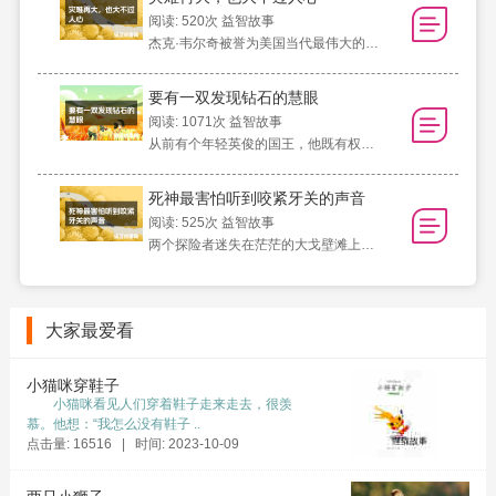
阅读: 520次
益智故事
杰克·韦尔奇被誉为美国当代最伟大的CEO
要有一双发现钻石的慧眼
阅读: 1071次
益智故事
从前有个年轻英俊的国王，他既有权势，
死神最害怕听到咬紧牙关的声音
阅读: 525次
益智故事
两个探险者迷失在茫茫的大戈壁滩上，他
大家最爱看
小猫咪穿鞋子
小猫咪看见人们穿着鞋子走来走去，很羡
慕。他想：“我怎么没有鞋子 ..
点击量: 16516 | 时间: 2023-10-09