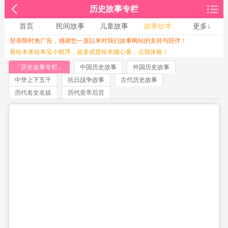
历史故事专栏
首页
民间故事
儿童故事
故事绘本
更多↓
登录限时免广告，感谢您一直以来对我们故事网站的支持与陪伴！
收起↑
看绘本来绘本宝小程序，超多优质绘本随心看，点我体验！
「历史故事专栏」
中国历史故事
外国历史故事
中华上下五千
抗日战争故事
古代历史故事
历代名女名妓
历代皇帝后宫