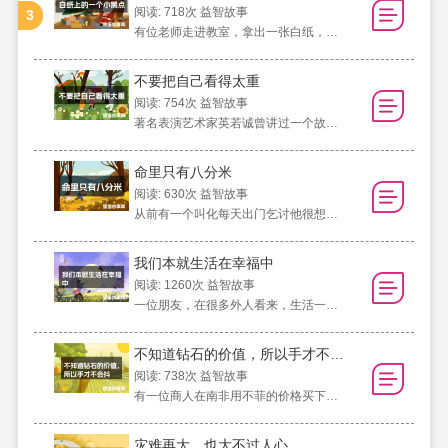
阅读: 718次
益智故事
3
有位老师走进教室，拿出一张白纸，然后
不要把自己看得太重
阅读: 754次
益智故事
著名表演艺术家英若诚曾讲过一个故事。
命里只有八分米
阅读: 630次
益智故事
从前有一个叫化每天出门乞讨他很想过正
我们本就生活在幸福中
阅读: 1260次
益智故事
一位朋友，在很多外人看来，生活一切安
不知道钻石的价值，所以手才不会抖
阅读: 738次
益智故事
有一位商人在南非用不菲的价格买下了一
灾难再大，也大不过人心