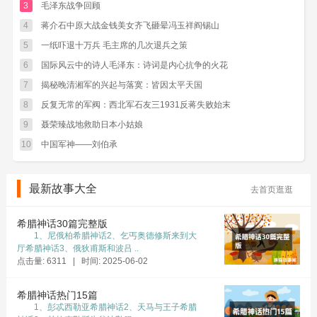
师可以以自愿者的身份出现。当然，仍由中国的
3
毛泽东战争回顾
指挥员统率。”为了显示出他纯粹是为了他人着
4
蒋介石中原大战金钱美女齐飞砸晕冯玉祥阎锡山
想，涓滴没人强加于人的意思，他专程在电报的
5
一纸吓退十万兵 毛主席的几次退兵之策
结尾处写道：“关于此事，我没有也不打算透露给
6
国际风云中的诗人毛泽东：诗词是内心抗争的火花
我们的朝鲜朋友，但我相信，当他们得知这一新
7
揭秘晚清湘军的兴起与落寞：皆因太平天国
闻时，无疑会感到高兴”。
8
反复无常的军阀：西北军石友三1931反蒋失败始末
尽管毛泽东对必须支援朝鲜有一个基本的熟悉，
9
聂荣臻战地救助日本小姑娘
但因为领导层的分歧，导致10月2日出现了两封内
10
中国军神——刘伯承
容相反的回电。
一封明确说明：“我们决定用自愿军名义派一部分
最新故事大全
去首页逛逛
军队至朝鲜境内和美国及其喽啰李承晚的军队作
战，援助朝鲜同志。我们认为这样做是需要的。”
希腊神话30篇完整版
1、尼俄柏希腊神话2、乞丐奥德修斯来到大
与之相反的是，毛泽东在2日夜间约见了苏联大使
厅希腊神话3、俄狄甫斯和波吕 ..
罗申，口述的一封电报：“……但是，经过全面考
点击量: 6311 | 时间: 2025-06-02
虑过后，我们现在认为采取这种行动可能会招致
希腊神话热门15篇
极度严重的后果。第一，靠几个师很难减缓朝鲜
1、彭忒西勒亚希腊神话2、天马与王子希腊