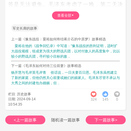
答是无法避免。毛泽东考虑了一晚，第二天决
定：‘照打’。八月二十三日第一次炮击，美国军事
查看全部
总顾问在炮响后，立即躲进入地下指挥所，保住
性命。阵地上的美国顾问，无法逃避密集炮火，
军史长廊的故事
被打死两人。美国政府却一向没有吭声。此后，
上一篇《豫东战役：粟裕如何终结蒋介石的中原梦》故事精选
美在台湾海峡部署四十多艘军舰，仅航空母舰就
粟裕在他的《战争回忆录》中写道：“豫东战役的胜利证明，适时扩
有七艘。九月七日为蒋军运输舰组建了一支大护
大战役规模，组成更为强大的野战兵团，以对付敌人的高度集中，比以
较小的野战兵团，寻歼较小目标的敌 ..
航舰队，从台湾护送蒋舰队到金门。在美军已直
下一篇《毛泽东如何对待三位前妻》故事精选
接卷入状况下，叶飞请示毛泽东，回答是‘照打不
杨开慧与毛岸英毛岸青 俗话说，一日夫妻百日恩。毛泽东虽然建立
误！’又指示：‘只打蒋舰，不打美舰。如美舰自动
了新的家庭，但他仍然关心前妻或她们的娘家人。毛泽东尽管不承认与
开火，没有命令不许反击。’结果，这支舰队到达
大秀之间的封建包办婚姻，但 ..
金门料罗湾时，中共炮兵专打蒋舰，不打美
栏目: 历史故事
舰。‘没想到我们一开炮，美国人丢下蒋舰不顾，
日期: 2024-09-14
324
1458
0
10:54:35
掉头便走！’” 。
从叶飞将军的描述，可以看出毛泽东对美国实力
<上一篇故事
随机读一篇故事
下一篇故事>
的顾忌。