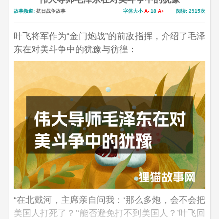
故事频道:
抗日战争故事
字体大小
A-
18
A+
阅读: 2915次
叶飞将军作为“金门炮战”的前敌指挥，介绍了毛泽
东在对美斗争中的犹豫与彷徨：
“在北戴河，主席亲自问我：‘那么多炮，会不会把
美国人打死了？’‘能否避免打不到美国人？’叶飞回