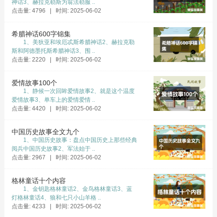
问题（我军装备极差，与美国军队作战没有胜利
神话3、赫拉克勒斯为翁法勒服 ..
点击量: 4796 | 时间: 2025-06-02
的把握），敌人可能会迫使我们前进。第二，这
样做很可能导致美国与中国的公开冲突，结果苏
希腊神话600字锦集
联也会被拖进战争。这样一来，问题就变得非常
1、美狄亚和埃厄忒斯希腊神话2、赫拉克勒
斯和阿德墨托斯希腊神话3、围 ..
严重了。”因此，“中共中心的许多同志认为，对此
点击量: 2220 | 时间: 2025-06-02
表示郑重是需要。………如果我们派去几个师，
敌人却迫使我们前进，同时还导致美国与中国的
爱情故事100个
1、静候一次回眸爱情故事2、就是这个温度
公开冲突，那么，我们整个的宁静扶植打算就会
爱情故事3、单车上的爱情爱情 ..
被彻底破坏，这会引起国内许多人的不满（人民
点击量: 4420 | 时间: 2025-06-02
受到的战争创伤尚未规复，我们需要宁静）。因
此，目前最好依然耐心一些，不派出军队，自动
中国历史故事全文九个
1、中国历史故事：盘点中国历史上那些经典
预备力量，这样做在把握同敌人作战的时机上比
阅兵中国历史故事2、军法始于 ..
较有利。”
点击量: 2967 | 时间: 2025-06-02
从上述史料中，可以看出毛泽东在对美斗争历程
格林童话十个内容
中的犹豫与彷徨。
1、金钥匙格林童话2、金鸟格林童话3、蓝
灯格林童话4、狼和七只小山羊格 ..
领袖也是人，面对美国壮大的海空力量说“不怕”是
点击量: 4233 | 时间: 2025-06-02
假的，但领袖的伟大在于，在重压之下，毛泽东