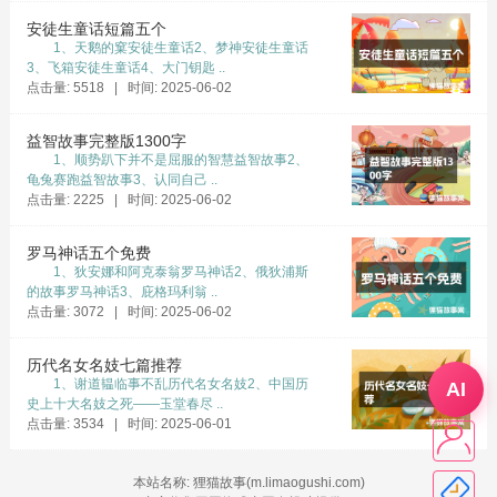
首先有不畏强暴的气概，其次有权衡利弊的通盘
安徒生童话短篇五个
1、天鹅的窠安徒生童话2、梦神安徒生童话
考虑。
3、飞箱安徒生童话4、大门钥匙 ..
点击量: 5518 | 时间: 2025-06-02
朝鲜战争，如果中国不参战，美国的的刀锋将直
指事先我国工业最发达的地区，这和不战而降没
益智故事完整版1300字
有区别。
1、顺势趴下并不是屈服的智慧益智故事2、
龟兔赛跑益智故事3、认同自己 ..
金门炮战，如果有美舰护航就不开炮，那么，以
点击量: 2225 | 时间: 2025-06-02
后美舰将肆无忌惮的进出我国远洋，中国将再次
出现有海无防的局面，也是一个不战而降的结
罗马神话五个免费
1、狄安娜和阿克泰翁罗马神话2、俄狄浦斯
果。
的故事罗马神话3、庇格玛利翁 ..
所以领袖权衡利弊，忍辱偷生是他不能忍受的，
点击量: 3072 | 时间: 2025-06-02
所以，领袖最终作出了艰巨而正确的抉择。
历代名女名妓七篇推荐
“一切反动派都是纸老虎(tiger)”，也不是信口乱
1、谢道韫临事不乱历代名女名妓2、中国历
AI
史上十大名妓之死——玉堂春尽 ..
说，而是导师多年斗争经验的总结。
点击量: 3534 | 时间: 2025-06-01
当年领袖的犹豫，源于自己手上没有一张真正的
物质上的王牌，除了执政党的凝聚力、人民群众
本站名称: 狸猫故事(m.limaogushi.com)