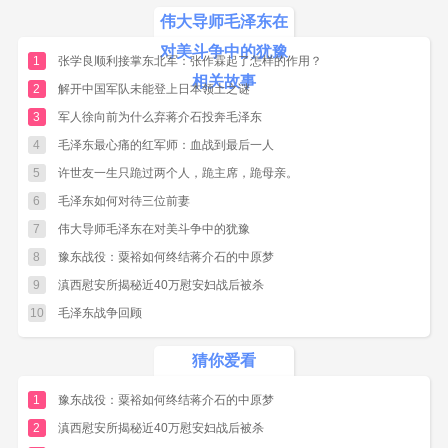
同样，执政鲜战争中中国军队入朝参战的问题
伟大导师毛泽东在
上，毛泽东也显示出犹豫。
对美斗争中的犹豫
1
张学良顺利接掌东北军：张作霖起了怎样的作用？
史料记录10月1日凌晨2时50分，斯大林收到了苏
相关故事
2
解开中国军队未能登上日本领土之谜
联大使转来的金日成的正式求援信。信中恳切地
3
军人徐向前为什么弃蒋介石投奔毛泽东
请求斯大林给予直接的军事援助，“如果因为某些
4
毛泽东最心痛的红军师：血战到最后一人
原因不可能做到这一点时，请帮助我们在中国和
5
许世友一生只跪过两个人，跪主席，跪母亲。
其他人民民主国家组织国际自愿部队，给我们的
斗争以军事援助。”
6
毛泽东如何对待三位前妻
7
伟大导师毛泽东在对美斗争中的犹豫
斯大林很清楚他可能做的是什么。根据档案记录
8
豫东战役：粟裕如何终结蒋介石的中原梦
看，斯大林拿到金日成的求援信仅仅不过10分
9
滇西慰安所揭秘近40万慰安妇战后被杀
钟，就口授了他给苏联驻北京大使的电报，要求
10
毛泽东战争回顾
他尽快转告毛泽东或周恩来：“朝鲜同志的状况变
得令人绝望。”“根据眼下的形势，你们如果认为能
猜你爱看
用部队给朝鲜人以帮助，那么至少应该将五六个
师迅速推进至三八线，以便朝鲜同志能在你们部
1
豫东战役：粟裕如何终结蒋介石的中原梦
队的掩护下，在三八线以北组织后备力量。中国
2
滇西慰安所揭秘近40万慰安妇战后被杀