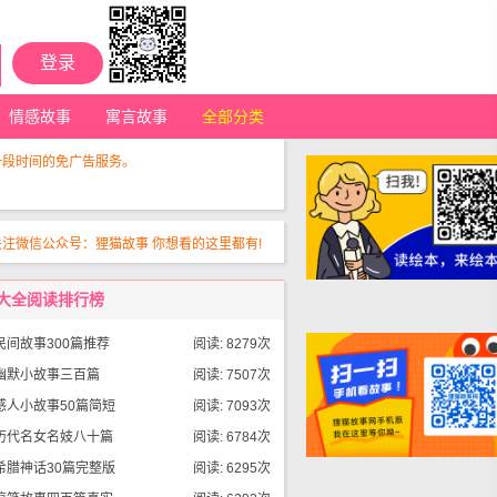
登录
情感故事
寓言故事
全部分类
一段时间的免广告服务。
关注微信公众号：狸猫故事 你想看的这里都有!
大全阅读排行榜
民间故事300篇推荐
阅读: 8279次
幽默小故事三百篇
阅读: 7507次
感人小故事50篇简短
阅读: 7093次
历代名女名妓八十篇
阅读: 6784次
希腊神话30篇完整版
阅读: 6295次