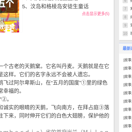
6
5、汶岛和格棱岛安徒生童话
7
点击显示更多(5)
8
9
10
最新
[
故事
个古老的天鹅窠。它名叫丹麦。天鹅就是在它
[
故事
是这样。它们的名字永远不会被人遗忘。
[
故事
过阿尔卑斯山，在“五月的国度”①里的绿色
[
故事
常幸福的。
[
故事
”②。
[
故事
诚实的眼睛的天鹅，飞向南方，在拜占庭③落
[
故事
住下来，同时伸开它们的白色大翅膀，保护他的
[
故事
[
故事