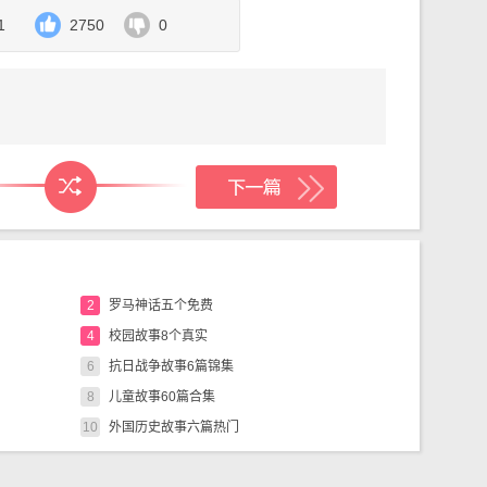
布拉赫④。
1
2750
0
情！”你可能说，“但是在我们的这个时代
ｒ，这是一种北欧人；他们在９世纪时是波罗
国的近卫队，就是由这些海盗组成的。
ｎｕｄ，９４２—１０３６）。他征服了英国
帝。
湾。
Ｂｒａｈè，１５４６—１６０１）是丹麦的
曾看见过许多天鹅在美丽地飞翔：有一只①把
2
罗马神话五个免费
上拂过去。这琴声响遍了整个的北国：挪威的山
4
校园故事8个真实
不少；松林和赤杨发出沙沙的回音；北国的神
6
抗日战争故事6篇锦集
中偷偷地露出头角。
8
儿童故事60篇合集
理石山上拍着翅膀②，把这座山弄得崩裂了。
10
外国历史故事六篇热门
现在走到明朗的太阳光中来。世界各国的人抬起