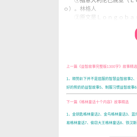
①指意大利伦巴底亚（Ｌｏ
ｏ）。林格人
②原文是Ｌｏｎｇｏｂａｒ
（Ｌｏｍｂａｒｄｏ）。
③这是东罗马帝国的首都
法国的海岸上升起一片惊恐
翅膀，正在从北方飞来。人们
手中救出来！”
上一篇《益智故事完整版1300字》故事精
一只丹麦的天鹅②站在英国
上戴着代表三个王国的皇冠；
1、顺势趴下并不是屈服的智慧益智故事2
波美尔③海岸上的异教徒都
好的熊奶奶益智故事5、制服习惯益智故事6、
字的旗帜和拔出的剑，向这儿
那是很久很久以前的事情！
下一篇《格林童话十个内容》故事精选
不过离我们的时代不远，还
1、金钥匙格林童话2、金鸟格林童话3、蓝
一道光射过天空，射到世界
易格林童话7、偷窃大王格林童话8、铁汉斯格
膀，撒下一层黄昏的烟雾。接