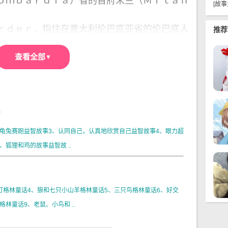
ｍｂａｒｄｉａ）省的首府米兰（Ｍｉｌａｎ
[
故事
ｄｅｒ，指住在意大利伦巴底亚省的伦巴底人
推荐
。
查看全部
的声音，因为嗜血狂的天鹅，拍着带有火焰的
祈祷着说：“愿上帝把我们从这些野蛮的北欧人
选
碧绿的草原上，站在广阔的海岸旁边。他的头
他把他的王节伸向这个国家的土地上。
、龟兔赛跑益智故事3、认同自己，认真地欣赏自己益智故事4、眼力超
在地上跪下来，因为丹麦的天鹅，带着绘有十
狐狸和鸡的故事益智故 ..
飞来了。
你会这样说。
有两只强大的天鹅从窠里飞出来了。
灯格林童话4、狼和七只小山羊格林童话5、三只鸟格林童话6、好交
的每个国土上。这只天鹅拍着他的强大的翅
林童话9、老鼠、小鸟和 ..
着星空渐渐变得更清楚，好像是快要接近地面似