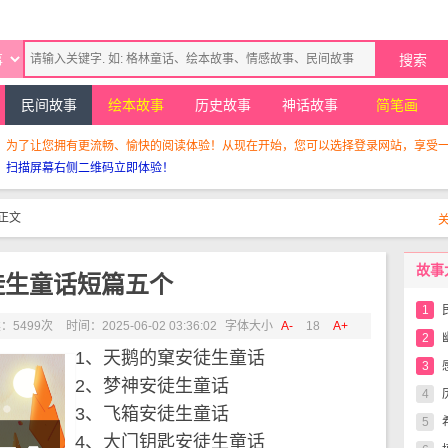
民间故事
绘本故事
历史故事
神话故事
简笔画
！为了让您拥有更流畅、愉快的阅读体验！从现在开始，您可以选择登录网站，享受
，扫描屏幕右侧二维码立即体验！
正文
故事
徒生童话短篇五个
1
：5499次
时间：2025-06-02 03:36:02
字体大小
A-
18
A+
2
1、天鹅的窠安徒生童话
3
2、梦神安徒生童话
4
3、飞箱安徒生童话
5
4、大门钥匙安徒生童话