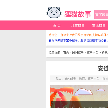
狸猫故事
首 页
儿童故事
童话故事
感谢您一直以来对我们故事网站的支持与陪伴
看绘本来绘本宝小程序，超多优质绘本随心看
位置导航：
首页
>
民间故事
>
故事大全
>
故事
安
栏目：
民间故事
频道：
故事大全
阅读