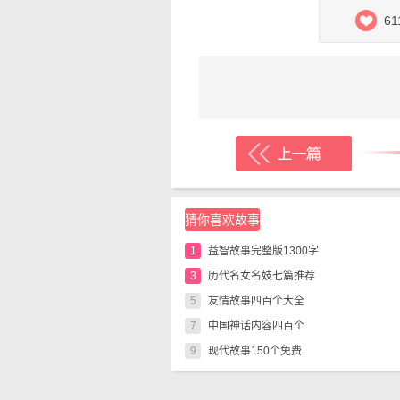
的。这只天鹅的名字是透却·
61
“是的，那是多少年以前的事
呢？”
①原文是Ｖａｅｒｉｎｇｅ
的海上有名的海盗。东罗马帝
②指丹麦的克努得大帝（Ｋ
和挪威，做过这三个国家的皇
③这是波罗的海的一个海
④透却·布拉赫（Ｔｙｃｈｏ
猜你喜欢故事
名天文学家。
在我们的这个时代里，我们
1
益智故事完整版1300字
他的翅膀轻轻地在金竖琴的弦
3
历代名女名妓七篇推荐
似乎在古代的太阳光中增高了
5
友情故事四百个大全
仙、英雄和贵妇人在深黑的林
7
中国神话内容四百个
我们看到一只天鹅在一个大
9
现代故事150个免费
被囚禁在这山中的美的形体，