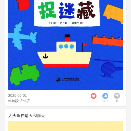
2025-06-01
年龄段: 3~4岁
63
283
0
大头鱼在晴天和雨天