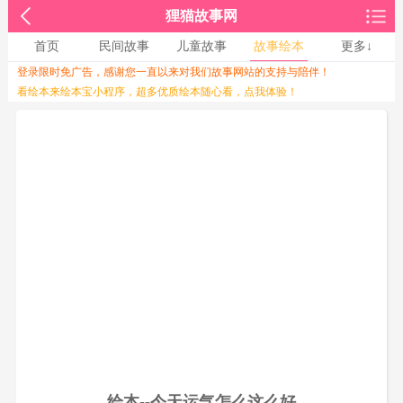
狸猫故事网
首页
民间故事
儿童故事
故事绘本
更多↓
登录限时免广告，感谢您一直以来对我们故事网站的支持与陪伴！
收起↑
看绘本来绘本宝小程序，超多优质绘本随心看，点我体验！
绘本--今天运气怎么这么好