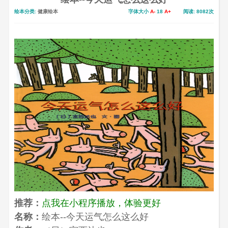
绘本分类:
健康绘本
字体大小
A-
18
A+
阅读: 8082次
推荐：
点我在小程序播放，体验更好
名称：
绘本--今天运气怎么这么好