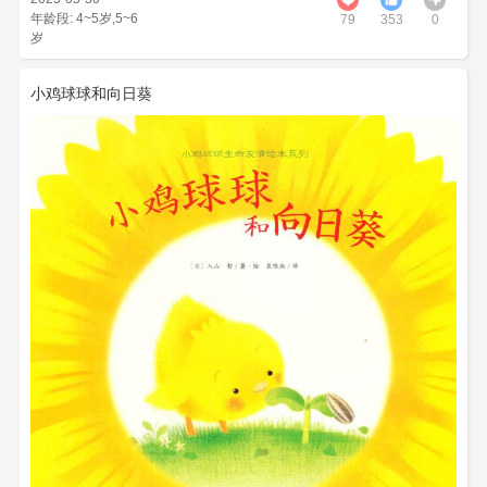
年龄段: 4~5岁,5~6
79
353
0
岁
小鸡球球和向日葵