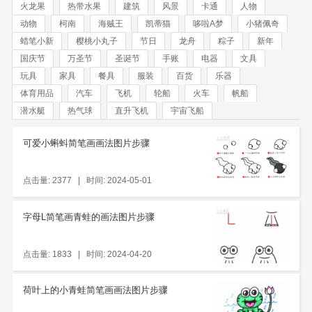
火龙果
热带水果
建筑
风景
卡通
人物
动物
柯南
海贼王
凯蒂猫
哆啦A梦
小猪佩奇
蜡笔小新
樱桃小丸子
节日
龙舟
粽子
新年
国庆节
万圣节
圣诞节
手账
电器
文具
玩具
家具
餐具
服装
百货
乐器
体育用品
汽车
飞机
轮船
火车
帆船
潜水艇
热气球
直升飞机
宇宙飞船
可爱小蝌蚪简笔画画法图片步骤
点击量: 2377 | 时间: 2024-05-01
字母L简笔画青蛙的画法图片步骤
点击量: 1833 | 时间: 2024-04-20
荷叶上的小青蛙简笔画画法图片步骤