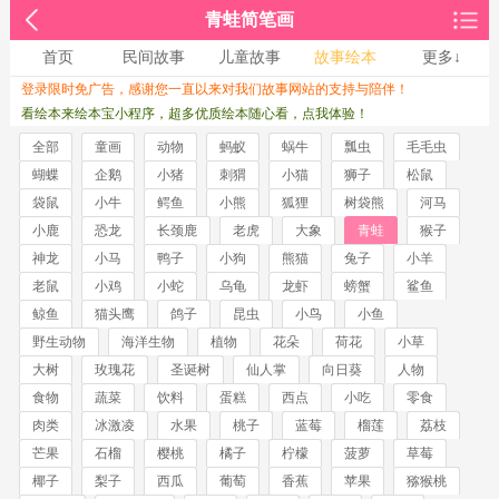
青蛙简笔画
首页
民间故事
儿童故事
故事绘本
更多↓
登录限时免广告，感谢您一直以来对我们故事网站的支持与陪伴！
收起↑
看绘本来绘本宝小程序，超多优质绘本随心看，点我体验！
全部
童画
动物
蚂蚁
蜗牛
瓢虫
毛毛虫
蝴蝶
企鹅
小猪
刺猬
小猫
狮子
松鼠
袋鼠
小牛
鳄鱼
小熊
狐狸
树袋熊
河马
小鹿
恐龙
长颈鹿
老虎
大象
青蛙
猴子
神龙
小马
鸭子
小狗
熊猫
兔子
小羊
老鼠
小鸡
小蛇
乌龟
龙虾
螃蟹
鲨鱼
鲸鱼
猫头鹰
鸽子
昆虫
小鸟
小鱼
野生动物
海洋生物
植物
花朵
荷花
小草
大树
玫瑰花
圣诞树
仙人掌
向日葵
人物
食物
蔬菜
饮料
蛋糕
西点
小吃
零食
肉类
冰激凌
水果
桃子
蓝莓
榴莲
荔枝
芒果
石榴
樱桃
橘子
柠檬
菠萝
草莓
椰子
梨子
西瓜
葡萄
香蕉
苹果
猕猴桃