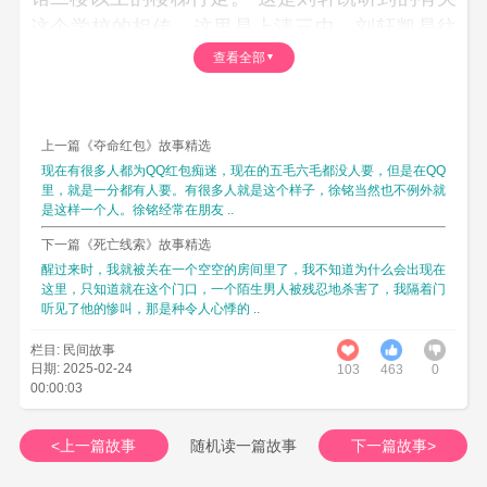
这个学校的相传。这里是上清三中，刘轩凯是往
年新出去的高一新生。那个相传，则是他在还没
查看全部
进校加扣扣群的时候听学长说的。像是，那个学
长是高三。
上一篇《夺命红包》故事精选
不过像是的确是这么回事。因为尽管这个学
现在有很多人都为QQ红包痴迷，现在的五毛六毛都没人要，但是在QQ
校里有不少的体育生，但是这个学校却是保持每
里，就是一分都有人要。有很多人就是这个样子，徐铭当然也不例外就
日每到第二节晚自习下课就会驱散体艺馆里面所
是这样一个人。徐铭经常在朋友 ..
有人群，而且封闭体艺馆，直到第二天。可是，
下一篇《死亡线索》故事精选
校方却一向都没有说这样做到底是为什么。
醒过来时，我就被关在一个空空的房间里了，我不知道为什么会出现在
这里，只知道就在这个门口，一个陌生男人被残忍地杀害了，我隔着门
刘轩凯和骆文伟是同一个班，也在同一个宿
听见了他的惨叫，那是种令人心悸的 ..
舍。他们是在进校前就在群里面熟悉了，很巧，
栏目: 民间故事
竟然也分在了同一个班。自然，关于这个没有人
日期: 2025-02-24
103
463
0
敢在晚三以后行走在体艺馆二楼以上的楼梯的说
00:00:03
法，骆文伟也知道。
<上一篇故事
随机读一篇故事
下一篇故事>
可是，有意思的是，他们俩，竟然都是无神
论支持者。他们胆子大得很，根本就不信鬼神之