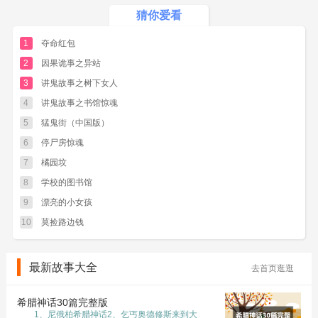
猜你爱看
说，还每日晚上拿着手机打开网页看恐怖故事!
这一天，他们第八节课正是体育课。他们本
1
夺命红包
来就对这个相传非常好奇，究竟有什么不可以的
2
因果诡事之异站
呢?这天正午在宿舍歇息的时候便相互商量好，借
3
讲鬼故事之树下女人
着这体育课的机会，再创造出一个机会，好好地
4
讲鬼故事之书馆惊魂
去体艺馆一探究竟。
5
猛鬼街（中国版）
体育课下课，他俩故意走在最终面，刻意把
6
停尸房惊魂
两个球拍和一本语文书落在了体艺馆，直到有人
7
橘园坟
来催促他们他们这才装作匆匆忙忙的样子出了体
8
学校的图书馆
艺馆前去吃饭。自然，东西都没有拿上。
9
漂亮的小女孩
他们班第三节晚自习最终十分钟要默写语文
10
莫捡路边钱
必修一上面的诗歌和古文。等到第三节晚自习上
课差不多十分钟的时候，刘轩凯装作不知情才记
最新故事大全
去首页逛逛
起来的模样，跟班主任请假说语文书落在了体艺
馆，请求前往体艺馆把书拿过来。然后又到体育
希腊神话30篇完整版
老师那里去拿钥匙。自然，体育老师的一顿斥责
1、尼俄柏希腊神话2、乞丐奥德修斯来到大