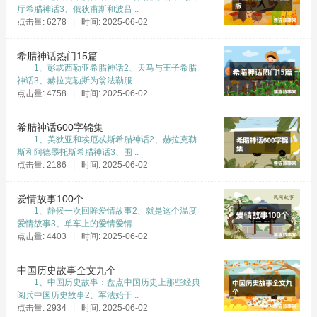
厅希腊神话3、俄狄甫斯和波吕 ..
是免不了的。
点击量: 6278 | 时间: 2025-06-02
事先已经锁门了，毕竟已经过了第二节晚自
希腊神话热门15篇
习下课的时间。思量一下，想着毕竟还没有下第
1、彭忒西勒亚希腊神话2、天马与王子希腊
三节晚自习应该没有什么事，便把钥匙给了刘轩
神话3、赫拉克勒斯为翁法勒服 ..
点击量: 4758 | 时间: 2025-06-02
凯。本来老师自己也要去的，可是却非常巧的一
个电话一时有事。至于钥匙，则是嘱咐他锁好门
希腊神话600字锦集
后交给班主任。可是他并不知道刘轩凯到底想的
1、美狄亚和埃厄忒斯希腊神话2、赫拉克勒
什么。
斯和阿德墨托斯希腊神话3、围 ..
点击量: 2186 | 时间: 2025-06-02
他会锁好门么?根本不可能。按照预定的打
算，拿了故意落在里面的东西过后赶紧出来，然
爱情故事100个
1、静候一次回眸爱情故事2、就是这个温度
后把锁挂在那里，使它看起来像锁住了一样，但
爱情故事3、单车上的爱情爱情 ..
是现实上却留了个口子，锁并没有套上去。过后
点击量: 4403 | 时间: 2025-06-02
便又像正常得什么事都没发生过一般把钥匙交到
中国历史故事全文九个
了班主任处，又去上他的晚自习去了。
1、中国历史故事：盘点中国历史上那些经典
毕竟，这锁，不用钥匙也可以锁好。他们的
阅兵中国历史故事2、军法始于 ..
点击量: 2934 | 时间: 2025-06-02
念头是晚上“探险”出来后再把那锁头完全套上锁死