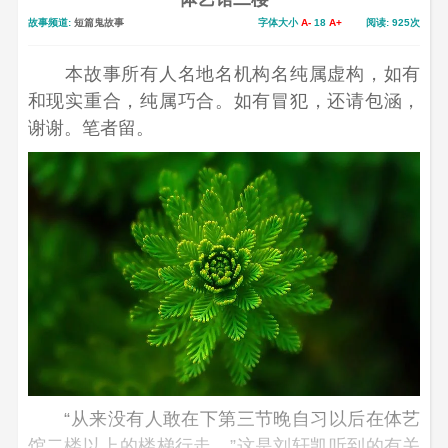
故事频道:
短篇鬼故事
字体大小
A-
18
A+
阅读: 925次
本故事所有人名地名机构名纯属虚构，如有
和现实重合，纯属巧合。如有冒犯，还请包涵，
谢谢。笔者留。
“从来没有人敢在下第三节晚自习以后在体艺
馆二楼以上的楼梯行走。”这是刘轩凯听到的有关