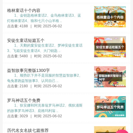
就可以了。可是，他们是不是有点太天真了?
格林童话十个内容
伴伴随着下晚自习的铃声响起，同学们一个
1、金钥匙格林童话2、金鸟格林童话3、蓝
灯格林童话4、狼和七只小山羊格 ..
又一个都清理东西离开教室，他们两个也是一
点击量: 4188 | 时间: 2025-06-02
样。不过。别的同学是回宿舍的回宿舍，去商店
的去商店，刘轩凯和骆文伟却是绕着路来到了体
安徒生童话短篇五个
1、天鹅的窠安徒生童话2、梦神安徒生童话
艺馆，刘轩凯留门的那个地方。
3、飞箱安徒生童话4、大门钥匙 ..
点击量: 5480 | 时间: 2025-06-02
锁依然挂在那里，没有动过。刘轩凯跨步上
前三下五除二就把那锁头卸了下来，然后两人推
益智故事完整版1300字
门走了出来。
1、顺势趴下并不是屈服的智慧益智故事2、
龟兔赛跑益智故事3、认同自己 ..
“嘶～”扑面而来的一阵凉意让两人同时打了个
点击量: 2180 | 时间: 2025-06-02
哆嗦。现在依然九月份，依旧是热哄哄的天，两
人还穿着短袖。
罗马神话五个免费
1、狄安娜和阿克泰翁罗马神话2、俄狄浦斯
怎么会这么冷?骆文伟不禁有些诧异。而刘轩
的故事罗马神话3、庇格玛利翁 ..
凯也是一脸茫然。刚才拿书的时候不还好好的么?
点击量: 3029 | 时间: 2025-06-02
他们记得这体艺馆里面并没有空调啊!就算是大晚
历代名女名妓七篇推荐
上的也不至于这么冷吧?