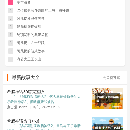
3
宗本请客
不对，偶尔有时你也会犯糊涂的时候。我们都不
能取笑别人，我们都是平等的，国王也是伟人，
4
巴拉根仓智斗昏庸的王爷：特种锅
阿凡提只是以牙还牙，让我们知道不管别人怎么
5
阿凡提和巴依老爷
样，都不应该取笑他人。
6
郑氏机智拒侮辱
7
绝顶聪明的奥汉孟德
8
阿凡提：八十只狼
9
阿凡提的智慧故事
10
海公大王王长山
最新故事大全
去首页逛逛
希腊神话30篇完整版
1、尼俄柏希腊神话2、乞丐奥德修斯来到大
厅希腊神话3、俄狄甫斯和波吕 ..
点击量: 6265 | 时间: 2025-06-02
希腊神话热门15篇
1、彭忒西勒亚希腊神话2、天马与王子希腊