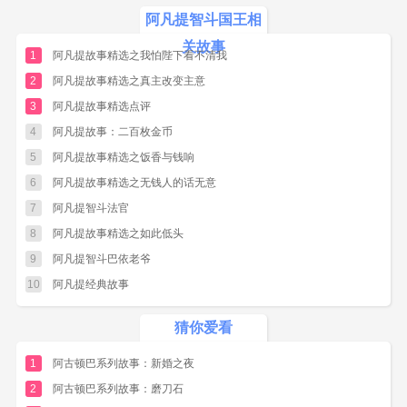
尽管国王使劲打呀、喊呀,老马却怎么也跑不
阿凡提智斗国王相
起来。
关故事
1
阿凡提故事精选之我怕陛下看不清我
国王这才知道上了当,心里想,回去非好好教训
2
阿凡提故事精选之真主改变主意
阿心提不可。国王像只落汤鸡似地回到宫殿里
3
阿凡提故事精选点评
来。
4
阿凡提故事：二百枚金币
“阿凡提,你竟敢骗我,这马怎么没长翅膀?” 阿
5
阿凡提故事精选之饭香与钱响
凡提说 ：“马怎么会长翅膀，国王它既然跑不动，
6
阿凡提故事精选之无钱人的话无意
你就不会像我一样 ，把外衣脱下来装在口袋里吗
7
阿凡提智斗法官
? ”虽然被雨淋着点 ，衣服却是干的 。唉 ，原来
8
阿凡提故事精选之如此低头
国王是一回事儿 ，聪明又是一回事儿。
9
阿凡提智斗巴依老爷
阿凡提智斗国王的故事点评
10
阿凡提经典故事
国王取笑阿凡提这是不对的，但是阿凡提用
自己的聪明让国王以后都不敢取笑他。阿凡提把
猜你爱看
自己的外衣脱下来，返来的时候再穿上，让国王
1
阿古顿巴系列故事：新婚之夜
误以为当真了，其实国王的聪明也不过如此，竟
2
阿古顿巴系列故事：磨刀石
然相信这会是真的。小朋友们要知道取笑别人是