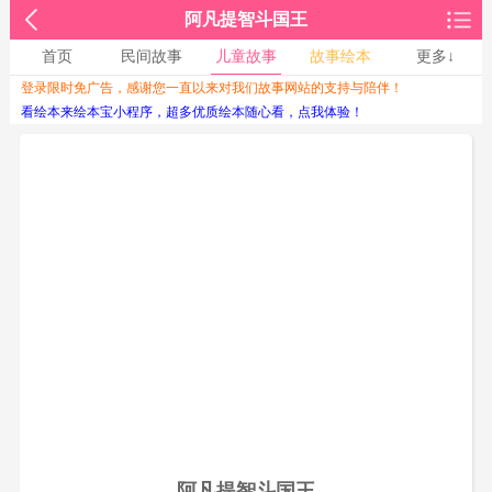
阿凡提智斗国王
首页
民间故事
儿童故事
故事绘本
更多↓
登录限时免广告，感谢您一直以来对我们故事网站的支持与陪伴！
收起↑
看绘本来绘本宝小程序，超多优质绘本随心看，点我体验！
阿凡提智斗国王