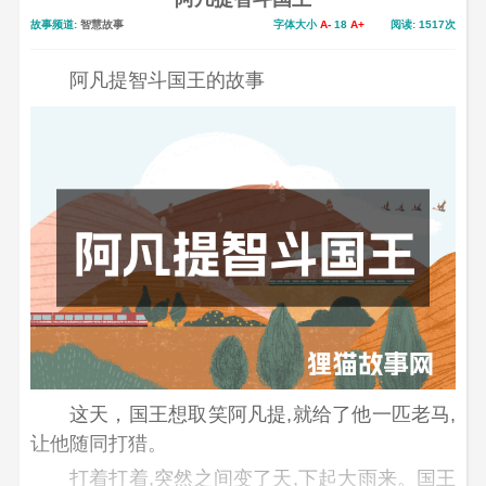
故事频道:
智慧故事
字体大小
A-
18
A+
阅读: 1517次
阿凡提智斗国王的故事
这天，国王想取笑阿凡提,就给了他一匹老马,
让他随同打猎。
打着打着,突然之间变了天,下起大雨来。国王