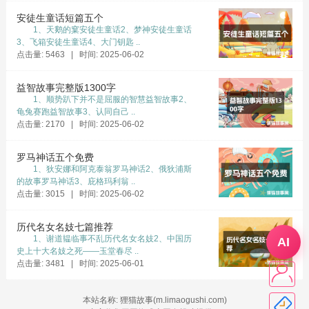
安徒生童话短篇五个
1、天鹅的窠安徒生童话2、梦神安徒生童话
3、飞箱安徒生童话4、大门钥匙 ..
点击量: 5463 | 时间: 2025-06-02
益智故事完整版1300字
1、顺势趴下并不是屈服的智慧益智故事2、
龟兔赛跑益智故事3、认同自己 ..
点击量: 2170 | 时间: 2025-06-02
罗马神话五个免费
1、狄安娜和阿克泰翁罗马神话2、俄狄浦斯
的故事罗马神话3、庇格玛利翁 ..
点击量: 3015 | 时间: 2025-06-02
历代名女名妓七篇推荐
1、谢道韫临事不乱历代名女名妓2、中国历
AI
史上十大名妓之死——玉堂春尽 ..
点击量: 3481 | 时间: 2025-06-01
本站名称: 狸猫故事(m.limaogushi.com)