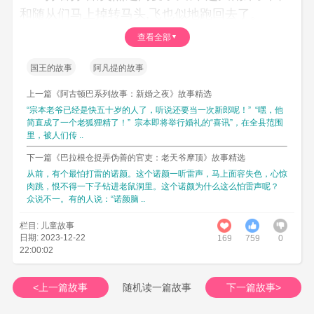
和随从们马上掉转马头,飞也似地跑回去了。
阿凡提的马跑不动,他就把外衣脱下来装在品
查看全部
袋里,冒着雨往回走。 不一会儿,雨住了,天晴了,阿
国王的故事
阿凡提的故事
凡提重新穿戴好,骑着马抄近路回到了宫殿。
上一篇《阿古顿巴系列故事：新婚之夜》故事精选
国王挺纳闷地问""阿凡提,你的衣服怎么没湿
“宗本老爷已经是快五十岁的人了，听说还要当一次新郎呢！” “嘿，他
呀 "。
简直成了一个老狐狸精了！” 宗本即将举行婚礼的“喜讯”，在全县范围
里，被人们传 ..
您给我的马，真是了不起 ，你们走了以后，
它突然之间长翅膀 ，腾空而起 一眨眼儿就到家
下一篇《巴拉根仓捉弄伪善的官吏：老天爷摩顶》故事精选
从前，有个最怕打雷的诺颜。这个诺颜一听雷声，马上面容失色，心惊
了。
肉跳，恨不得一下子钻进老鼠洞里。这个诺颜为什么这么怕雷声呢？
国王又吃惊,又羡慕。
众说不一。有的人说：“诺颜脑 ..
下一次打猎,国王骑了阿凡提那匹老马,自己的
栏目: 儿童故事
日期: 2023-12-22
千里驹,让给了阿凡提.这一天,又下起了大雨。
169
759
0
22:00:02
阿凡提马上掉转马头,飞也似地跑回去了。国
王信了阿凡提的话,让随从们都先回去.可是老马并
<上一篇故事
随机读一篇故事
下一篇故事>
没有长什么翅膀。