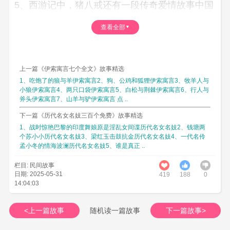
5、西游记中，猪八戒还有一段传奇爱情故事中国
神话
查看全部
6、天下神龙出梅山中国神话
点击显示更多(7)
上一篇《伊索寓言七个全文》故事精选
第1篇、青烟妖怪
1、吃饱了的狼与羊伊索寓言2、狗、公鸡和狐狸伊索寓言3、牧羊人与
小狼伊索寓言4、两只口袋伊索寓言5、白松与荆棘伊索寓言6、行人与
斧头伊索寓言7、山羊与驴伊索寓言 点 ..
下一篇《历代名女名妓三百个免费》故事精选
1、战时惊艳巴黎的印度舞娘原是淫乱女间谍历代名女名妓2、钱塘两
个苏小小历代名女名妓3、梁红玉击鼓抗金历代名女名妓4、一代名伶
孟小冬的情海波澜历代名女名妓5、谁是真正 ..
栏目: 民间故事
日期: 2025-05-31
419
1883
0
14:04:03
<上一篇故事
随机读一篇故事
下一篇故事>