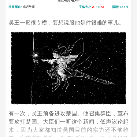
故事频道:
成语故事
字体大小
A-
18
A+
阅读: 657次
吴王一贯很专横，要想说服他是件很难的事儿。
有一次，吴王预备进攻楚国。他召集群臣，宣布
要攻打楚国。大臣们一听这个新闻，低声议论起
来，因为大家都知道吴国目前的实力还不够雄