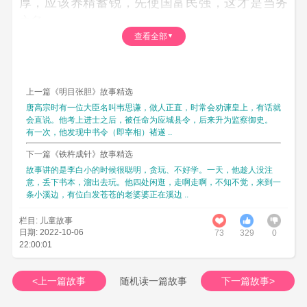
厚，应该养精蓄锐，先使国富民强，这才是当务
之急。
查看全部
吴王听到大臣们在底下窃窃私语，似有异议，便
厉声阻止道：
“各位不必议论，我决定已定，谁也别想刚强我的
上一篇《明目张胆》故事精选
决定，倘若有谁执意要阻止我，决不轻饶！”
唐高宗时有一位大臣名叫韦思谦，做人正直，时常会劝谏皇上，有话就
会直说。他考上进士之后，被任命为应城县令，后来升为监察御史。
众大臣面面相觑，谁也不敢乱说一句说，于是，
有一次，他发现中书令（即宰相）褚遂 ..
匆匆退朝。
下一篇《铁杵成针》故事精选
大臣中有一位正直的年轻人，他下朝后心中仍无
故事讲的是李白小的时候很聪明，贪玩、不好学。一天，他趁人没注
法安宁，思前想后，他觉得不能因为自己而不顾
意，丢下书本，溜出去玩。他四处闲逛，走啊走啊，不知不觉，来到一
条小溪边，有位白发苍苍的老婆婆正在溪边 ..
国家的安危。这位大臣在自家的花园内踱来踱
去，目光无意中落入树上的一只蝉(cicada)的身
栏目: 儿童故事
日期: 2022-10-06
73
329
0
上，他马上有了念头。
22:00:01
第二天一大早，这位大臣便来到王宫的后花园
内，他知道每日早朝前吴王都要到这里散步，所
<上一篇故事
随机读一篇故事
下一篇故事>
以，他有意等在这里。