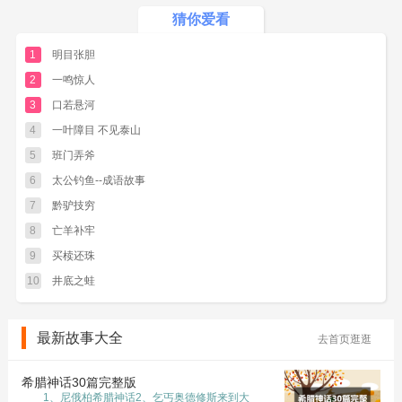
过了大约两个时辰，吴王果然在宫女的陪同下，
猜你爱看
来到后花园。那位大臣装着没有看见吴王，眼睛
1
明目张胆
紧盯着一棵树。
2
一鸣惊人
吴王看到这位大臣的衣服已经被露水打湿了，却
3
口若悬河
仿佛没有察觉一般，眼睛死死地盯着树枝在看什
4
一叶障目 不见泰山
么，手里还擒着一只弹弓，便很纳闷地拍拍他的
5
班门弄斧
肩，问道：
6
太公钓鱼--成语故事
“喂，你一大早在这里做什么？何以如何入神，连
7
黔驴技穷
衣服湿了都不知道？”
8
亡羊补牢
那位大臣故意装作仿佛刚刚看到吴王，赶忙施礼
9
买椟还珠
赔罪道：
10
井底之蛙
“刚才只顾看那树上的蝉和螳螂(prayingmantis)，
竟不知大王的到来，请大王恕罪。”
最新故事大全
去首页逛逛
吴王招招手，却好奇地问：
“你究竟在看什么？”
希腊神话30篇完整版
1、尼俄柏希腊神话2、乞丐奥德修斯来到大