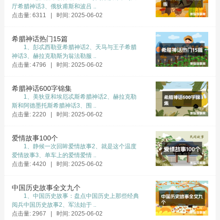
那位大臣说道：
厅希腊神话3、俄狄甫斯和波吕 ..
点击量: 6311 | 时间: 2025-06-02
“我刚才看到一只蝉在喝露水，毫无觉察一只螳螂
正弓首腰预备捕食它，而螳螂也想不到一只黄雀
希腊神话热门15篇
正在把嘴瞄准了自己，黄雀更想不到我手上的弹
1、彭忒西勒亚希腊神话2、天马与王子希腊
神话3、赫拉克勒斯为翁法勒服 ..
弓会要它的命……”
点击量: 4796 | 时间: 2025-06-02
吴王笑了说：
希腊神话600字锦集
“我晓畅了，不要再说了。”
1、美狄亚和埃厄忒斯希腊神话2、赫拉克勒
斯和阿德墨托斯希腊神话3、围 ..
终于，吴王打消了攻打楚国的念头。
点击量: 2220 | 时间: 2025-06-02
爱情故事100个
1、静候一次回眸爱情故事2、就是这个温度
爱情故事3、单车上的爱情爱情 ..
点击量: 4420 | 时间: 2025-06-02
中国历史故事全文九个
1、中国历史故事：盘点中国历史上那些经典
阅兵中国历史故事2、军法始于 ..
点击量: 2967 | 时间: 2025-06-02