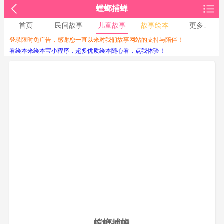
螳螂捕蝉
首页
民间故事
儿童故事
故事绘本
更多↓
登录限时免广告，感谢您一直以来对我们故事网站的支持与陪伴！
收起↑
看绘本来绘本宝小程序，超多优质绘本随心看，点我体验！
螳螂捕蝉