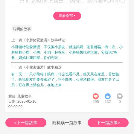
只见恶狼脸上露出了凶光，恶狠狠地对小山
羊说：“哈哈!真是得来全不费工夫!小肥羊，快乖
查看全部
乖跟我回家吧!”
说完，朝着小山羊猛扑过来，小山羊赶紧逃
聪明的故事
跑。
上一篇《小胖猪爱撒谎》故事精选
但是小山羊没有狼跑得快，跑了一段路，轻
小胖猪特别爱撒谎，不仅骗小朋友，就连妈妈、爸爸都骗。有一次，小
易的就被狼抓住了。小山羊虽然心里很畏惧，但
胖猪和小鹿、小鸡、小狗一起在玩，小胖猪想吃冰淇凌。它就说;“爸
爸、妈妈让我回家，你们先玩 ..
是它想一路要想办法逃脱才行。
下一篇《小熊去旅游》故事精选
小山羊说：“狼先生，您吃了我当然好啊，但
有一天，一只小熊得了眼病，什么也看不见，整天呆在家里，苦恼极
是我已经好几天没吃东西了，肚子好饿。要是您
了。听说朋友们要去旅游了，它不能去，心里急得很。朋友们走了以
后，它在床上躺会儿，在地上来 ..
现在吃了我那口感一定很不好，而且吃不到肉，
只能啃啃骨头，要不然您现在将我喂饱点儿，再
栏目: 儿童故事
日期: 2025-01-10
吃了我也不迟啊!”
295
1326
0
00:00:02
狼一听，觉得小山羊说的很有道理。
于是狼带着小山羊回到家，就赶紧生起了
<上一篇故事
随机读一篇故事
下一篇故事>
火，煮起了西红柿蛋汤。