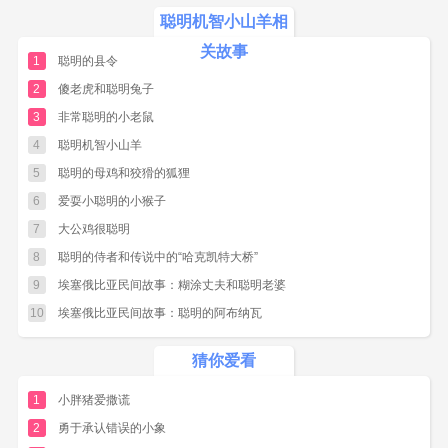
不一会儿，汤好啦。小山羊咕噜咕噜的一切
聪明机智小山羊相
喝了下去。
关故事
1
聪明的县令
喝完后，小山羊又咂咂嘴，说：“狼先生，我
2
傻老虎和聪明兔子
还没吃饱。”
3
非常聪明的小老鼠
狼只好又去烧开了水，做起了玉米粥。
4
聪明机智小山羊
粥好啦，小山羊咕噜咕噜喝了下去，舔舔嘴
5
聪明的母鸡和狡猾的狐狸
巴的对狼说：“狼先生，还能再来点吃的吗?”
6
爱耍小聪明的小猴子
狼又和起了面，做起了馅饼。
7
大公鸡很聪明
等馅饼好，小山羊咕噜咕噜吃了下去，摸摸
8
聪明的侍者和传说中的“哈克凯特大桥”
肚子说：“狼先生，我吃饱了，您可以吃了我啦!”
9
埃塞俄比亚民间故事：糊涂丈夫和聪明老婆
10
埃塞俄比亚民间故事：聪明的阿布纳瓦
但是一向没听到狼回答。转头一看狼在前面
睡起了大觉。原来是因为它太累了，所以呼呼睡
猜你爱看
起了大觉。
1
小胖猪爱撒谎
小山羊一看到这样，赶紧推开门，跑回家去
了。
2
勇于承认错误的小象