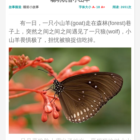
故事频道:
睡前小故事
字体大小
A-
18
A+
阅读: 2651次
有一日，一只小山羊(goat)走在森林(forest)巷
子上，突然之间之间之间遇见了一只狼(wolf)，小
山羊畏惧极了，担忧被狼捉信吃掉。