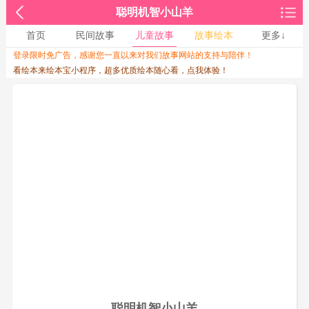
聪明机智小山羊
首页
民间故事
儿童故事
故事绘本
更多↓
登录限时免广告，感谢您一直以来对我们故事网站的支持与陪伴！
收起↑
看绘本来绘本宝小程序，超多优质绘本随心看，点我体验！
聪明机智小山羊