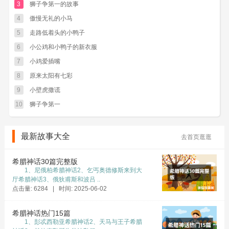
3
狮子争第一的故事
小朋友们，这只小山羊聪明吧?我们也要学它
4
傲慢无礼的小马
一样哦，碰到大暴徒不要镇静，要多想办法。
5
走路低着头的小鸭子
6
小公鸡和小鸭子的新衣服
7
小鸡爱插嘴
8
原来太阳有七彩
9
小壁虎撒谎
10
狮子争第一
最新故事大全
去首页逛逛
希腊神话30篇完整版
1、尼俄柏希腊神话2、乞丐奥德修斯来到大
厅希腊神话3、俄狄甫斯和波吕 ..
点击量: 6284 | 时间: 2025-06-02
希腊神话热门15篇
1、彭忒西勒亚希腊神话2、天马与王子希腊