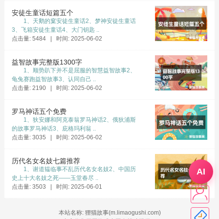
安徒生童话短篇五个
1、天鹅的窠安徒生童话2、梦神安徒生童话
3、飞箱安徒生童话4、大门钥匙 ..
点击量: 5484 | 时间: 2025-06-02
益智故事完整版1300字
1、顺势趴下并不是屈服的智慧益智故事2、
龟兔赛跑益智故事3、认同自己 ..
点击量: 2190 | 时间: 2025-06-02
罗马神话五个免费
1、狄安娜和阿克泰翁罗马神话2、俄狄浦斯
的故事罗马神话3、庇格玛利翁 ..
点击量: 3035 | 时间: 2025-06-02
历代名女名妓七篇推荐
1、谢道韫临事不乱历代名女名妓2、中国历
AI
史上十大名妓之死——玉堂春尽 ..
点击量: 3503 | 时间: 2025-06-01
本站名称: 狸猫故事(m.limaogushi.com)