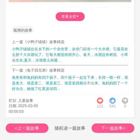
小狐狸想：我每日都要捡一样漂亮的小东西
查看全部
返来，放到箱子里，让它成为一个百宝箱。
第二天，小狐狸的运气很好，它捡到了一个
狐狸的故事
漂亮的胡蝶(butterfly)结。
上一篇《小鸭子绒绒》故事精选
第三天，它捡到了一个从树上掉下来的松
小鸭子绒绒住在乡下的一个农舍里，农舍门前有一个大水塘。它最喜欢
球。小狐狸把松球捡起来，仔细地看了看，它大
去那个大水塘玩了。它每天都觉得很开心。春天，水塘边有树苗、小草
在生长;夏天，水塘那儿有暖 ..
吃一惊：
下一篇《兔子四兄弟》故事精选
“哦，原来松球的样子很像宝塔呢。”
兔爸爸和兔妈妈有四个孩子。四个孩子一起生下来，长得一模一样，谁
第四天，小狐狸捡到了一粒纽扣。
是老大、谁是老二、谁是老三、谁是老四都分不出来。兔妈妈想了一个
好办法，她做了红黄蓝绿四 ..
第五天，它捡到了一面小圆镜子。
栏目: 儿童故事
窗台上的小箱子逐步地装满了，阳光照在窗
日期: 2025-03-05
121
541
0
台上，箱子里的东西闪闪发亮。森林(forest)里的
00:00:03
小植物们觉得很新鲜，纷纷跑来打听。
<上一篇故事
随机读一篇故事
下一篇故事>
“小狐狸，你的窗台上放的是什么宝贝呀，能
让我们看一看吗?”