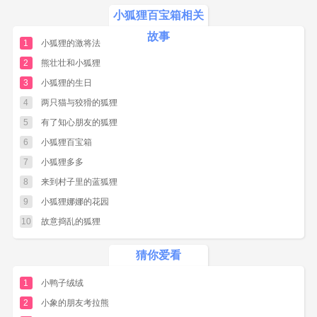
小狐狸百宝箱相关
“那是我的百宝箱，”小狐狸骄傲地说，“接待
故事
你们都来参观。”
1
小狐狸的激将法
小植物们围着百宝箱左瞧右看，松鼠
2
熊壮壮和小狐狸
(squirrel)小姐惊叫起来：
3
小狐狸的生日
“哎呀，这是我的胡蝶结。”
4
两只猫与狡猾的狐狸
5
有了知心朋友的狐狸
小狗(pup)也说：“这是我外套上的纽扣，我找
6
小狐狸百宝箱
了好久都没找到。”
7
小狐狸多多
白兔太太说：“哦，我的小圆镜子，我的小圆
8
来到村子里的蓝狐狸
镜子在这儿。”
9
小狐狸娜娜的花园
松鼠小姐拿走了胡蝶结，小狗拿走了纽扣，
10
故意捣乱的狐狸
白兔太太拿走了她的小圆镜子。它们对小狐狸
说：
猜你爱看
“小狐狸，你的百宝箱真好，我们丢失的东西
1
小鸭子绒绒
都能找到。”
2
小象的朋友考拉熊
有一百只蚂蚁(ant)听说小狐狸有一个百宝