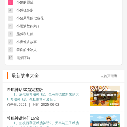
3
小象的愿望
箱，丢失的东西都能在箱子里找到，它们也赶来
4
小狐狸多多
了。这一百只蚂蚁说：
5
小猪呆呆的七色花
“小狐狸，我们的家昨天被雨水冲走了，我们
6
小雨滴想妈妈了
想到你的百宝箱里来找我们的家。”
7
墨狐和红狐
小狐狸让一百只小蚂蚁爬上窗台，自己到百
8
小青蛙讲故事
宝箱里去找。百宝箱里只有一个松球、一颗石
9
善良的小冰人
子。百宝箱里没有一百只小蚂蚁的家，一百只小
10
熊猫阿姨
蚂蚁哭了。
“我们的家，我们没有家了。”
最新故事大全
去首页逛逛
小狐狸把松球送给一百只蚂蚁说：“你们用这
个松球做家吧，里面有许多的房间呢。”
希腊神话30篇完整版
1、尼俄柏希腊神话2、乞丐奥德修斯来到大
小狐狸把松球放到大树底下，一百只蚂蚁高
厅希腊神话3、俄狄甫斯和波吕 ..
高兴兴地住进了新家。现在，小狐狸的百宝箱里
点击量: 6261 | 时间: 2025-06-02
只剩下那颗闪光的白石子了。不过，小狐狸一点
希腊神话热门15篇
儿也不担忧，因为它相信，明天出
1、彭忒西勒亚希腊神话2、天马与王子希腊