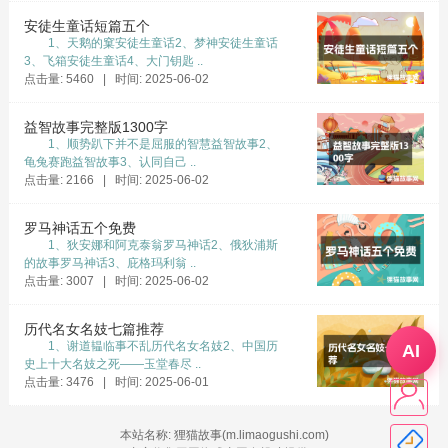
安徒生童话短篇五个
1、天鹅的窠安徒生童话2、梦神安徒生童话
3、飞箱安徒生童话4、大门钥匙 ..
点击量: 5460 | 时间: 2025-06-02
益智故事完整版1300字
1、顺势趴下并不是屈服的智慧益智故事2、
龟兔赛跑益智故事3、认同自己 ..
点击量: 2166 | 时间: 2025-06-02
罗马神话五个免费
1、狄安娜和阿克泰翁罗马神话2、俄狄浦斯
的故事罗马神话3、庇格玛利翁 ..
点击量: 3007 | 时间: 2025-06-02
历代名女名妓七篇推荐
1、谢道韫临事不乱历代名女名妓2、中国历
AI
史上十大名妓之死——玉堂春尽 ..
点击量: 3476 | 时间: 2025-06-01
本站名称: 狸猫故事(m.limaogushi.com)