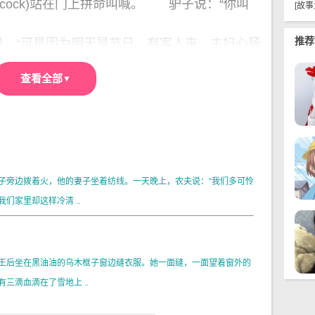
cock)站在门上拼命叫喊。 驴子说：“你叫
[
故事
推荐
，“可是因为明天是节日，有客人来，主妇心肠
煮汤喝，叫女厨明天晚上就砍下我的脑袋，现在
查看全部
命喊叫。”
干脆跟我们一路走吧，我们去不莱梅，无论到
好嗓子，如果我们几个一路演奏音乐，一定很好
，于是它们四个一路往前走。
，傍晚来到一座森林(forest)里，只幸亏
棵参天大树下面；猫和公鸡喜欢睡在树枝上，公
子旁边拨着火，他的妻子坐着纺线。一天晚上，农夫说：“我们多可怜
全。公鸡睡觉(sleep)以前，又往四周看了一
们家里却这样冷清 ..
对它的同伴们说，不很远的地方一定有一所房
边去吧，在这里过夜实在太糟糕。”
王后坐在黑油油的乌木框子窗边缝衣服。她一面缝，一面望着窗外的
块骨头或一点肉，倒也不坏。于是它们又上了
三滴血滴在了雪地上 ..
过多久，它们看见灯灼烁了些，而且越来越亮。