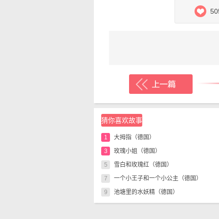
它们来到了一所灯火通明的强
50
看。
公鸡问：“你看见什么啦，
“我看见的东西吗？”驴子回
饭菜和饮料，强盗们正坐在旁
公鸡说：“这桌饭菜要是给
驴子说：“是的，是的，啊，
于是植物们商量，怎样才能
猜你喜欢故事
把前脚蹬在窗台上，狗跳到驴
1
大拇指（德国）
站在猫的脑袋上。这样站好以
3
玫瑰小姐（德国）
驴叫，狗吠，猫喊，鸡鸣。然
5
雪白和玫瑰红（德国）
了一地。强盗们听见这种可怕
7
一个小王子和一个小公主（德国）
逃到森林里去了。四个同伴在
9
池塘里的水妖精（德国）
是它们已经饿了四个礼拜似的
四个乐师吃完以后，熄了灯