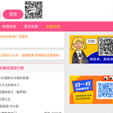
登录
情感故事
寓言故事
全部分类
一段时间的免广告服务。
关注微信公众号：狸猫故事 你想看的这里都有!
故事阅读排行榜
小红帽和大灰狼的故事
长不大的牧羊人
阅读: 32027次
狐狸和兔子（俄罗斯）
阅读: 15088次
白雪公主
阅读: 13830次
“歪脑袋”木头桩
阅读: 11955次