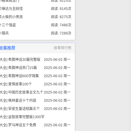
小鲤鱼跳龙门
阅读: 10515次
阅读: 9225次
贝琳达与丑妖怪
阅读: 9145次
卖火柴的小男孩
阅读: 8275次
十三个强盗
阅读: 7486次
小锡兵
阅读: 7289次
故事推荐
故事排行榜
大全
]
希腊神话30篇完整版
2025-06-02 周一
大全
]
希腊神话热门15篇
2025-06-02 周一
大全
]
希腊神话600字锦集
2025-06-02 周一
大全
]
爱情故事100个
2025-06-02 周一
大全
]
中国历史故事全文九个
2025-06-02 周一
大全
]
格林童话十个内容
2025-06-02 周一
大全
]
安徒生童话短篇五个
2025-06-02 周一
大全
]
益智故事完整版1300字
大全
]
罗马神话五个免费
2025-06-02 周一
2025-06-02 周一