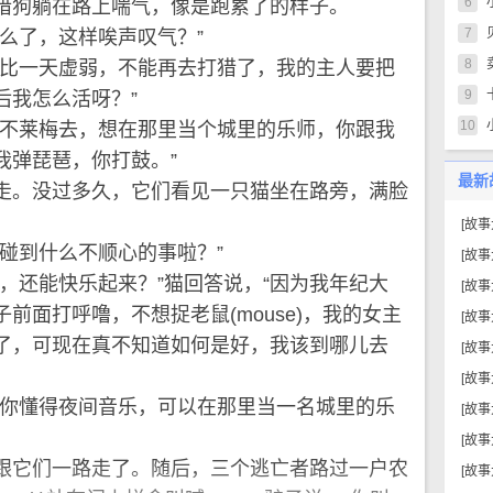
6
猎狗躺在路上喘气，像是跑累了的样子。
7
了，这样唉声叹气？”
8
比一天虚弱，不能再去打猎了，我的主人要把
9
后我怎么活呀？”
10
不莱梅去，想在那里当个城里的乐师，你跟我
我弹琵琶，你打鼓。”
最新
。没过多久，它们看见一只猫坐在路旁，满脸
[
故事
到什么不顺心的事啦？”
[
故事
还能快乐起来？”猫回答说，“因为我年纪大
[
故事
前面打呼噜，不想捉老鼠(mouse)，我的女主
[
故事
了，可现在真不知道如何是好，我该到哪儿去
[
故事
[
故事
你懂得夜间音乐，可以在那里当一名城里的乐
[
故事
[
故事
它们一路走了。随后，三个逃亡者路过一户农
[
故事