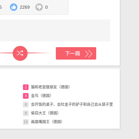
盗房子跟前。驴子最矮小，它凑到窗户前往里
5
2269
0
灰马？”
答说。“一张桌子铺着桌布，上面摆满了可口的
边大吃大喝呢。”
我们预备的就好啦。”
但愿我们坐在那里！”
把强盗赶走，它们终于想出了一个办法。驴子
子的背上，猫再爬到狗身上，最终公鸡飞上去，
2
猫和老鼠做朋友（德国）
后，它们收回一个信号，便一齐演奏起来：
4
金鸟（德国）
后，它们从窗户里冲进屋子，窗玻璃劈里啪啦碎
6
会开饭的桌子、会吐金子的驴子和自己会从袋子里
的声音，吓得跳起来，以为出去一个妖怪，沉着
8
出来的小棍子（德国）
偷窃大王（德国）
桌子旁边坐下，凑合着吃那些剩下来的饭菜，像
10
画眉嘴国王（德国）
。
，每人按照自己的习性找一个睡觉的地方。