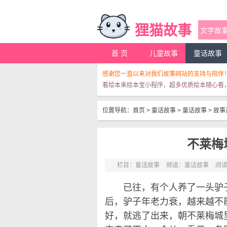
狸猫故事
首 页
儿童故事
童话故事
感谢您一直以来对我们故事网站的支持与陪伴
看绘本来绘本宝小程序，超多优质绘本随心看
位置导航：
首页
>
童话故事
>
童话故事
>
故事
不莱梅
栏目：
童话故事
频道：
童话故事
阅读
已往，有个人养了一头驴子
后，驴子年老力衰，越来越不
好，就逃了出来，朝不莱梅城