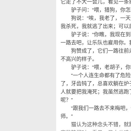
它走了不大一会儿，看见一条
驴子问：“喂，猎狗，你怎么
狗说：“唉，我老了，一天
我杀死，我就逃了出来；可以
驴子说：“你瞧，我现在到
一路去吧，让乐队也雇用你。
狗赞成了，它们一路往前走
不高兴的样子。
驴子说：“喂，老胡子，你碰
“一个人连生命都有了危险，
了，牙齿钝了，总喜欢躺在炉子
人就要把我淹死；我虽然逃跑
呢？”
“跟我们一路去不来梅吧，
师。”
猫认为这种念头不错，就跟