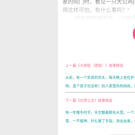
家的院门时，看见一只大公鸡(
得这样可怕，有什么事吗？”
“我在预报晴天气，”公鸡说
狠，她对女厨说，明天要拿我
趁我还没死，我就放开喉咙拼
驴子说：“唉，你这红头，
哪儿也比等死好呀。你有一副
听的。”公鸡赞成了这个发起
上一篇《大拇指（德国）》故事精选
但是它们一天内到不了不莱梅城
这里过夜了。驴子和狗躺在一
从前，有一个贫苦的农夫，每天晚上坐在炉
鸡一向飞到树梢，那里对它最安
呀，连个孩子也没有！别人家里热热闹闹，我
遍，发现远方有一点亮光，就
下一篇《白雪公主》故事精选
子，因为那里亮着灯光。
驴子说：“那我们就出发到那
有一年隆冬时节，天空飘着鹅毛大雪。一个
狗想，要是在那里能找到几
雪，一不留神，针扎破了手指，流出血来，有
路，朝着灯光的方向走去。没