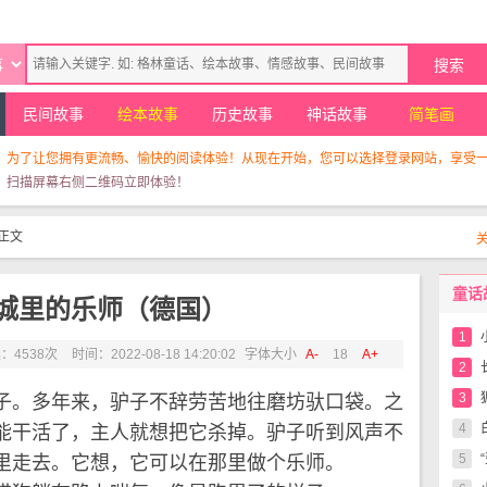
民间故事
绘本故事
历史故事
神话故事
简笔画
！为了让您拥有更流畅、愉快的阅读体验！从现在开始，您可以选择登录网站，享受
，扫描屏幕右侧二维码立即体验！
正文
童话
城里的乐师（德国）
1
：4538次
时间：2022-08-18 14:20:02
字体大小
A-
18
A+
2
3
。多年来，驴子不辞劳苦地往磨坊驮口袋。之
4
能干活了，主人就想把它杀掉。驴子听到风声不
5
里走去。它想，它可以在那里做个乐师。