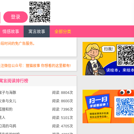
登录
情感故事
寓言故事
全部分类
一段时间的免广告服务。
关注微信公众号：狸猫故事 你想看的这里都有!
寓言阅读排行榜
猴子与海豚
阅读: 8804次
父亲与女儿
阅读: 8600次
狐狸和豹
阅读: 7396次
黑人
阅读: 5101次
口渴的乌鸦
阅读: 4705次