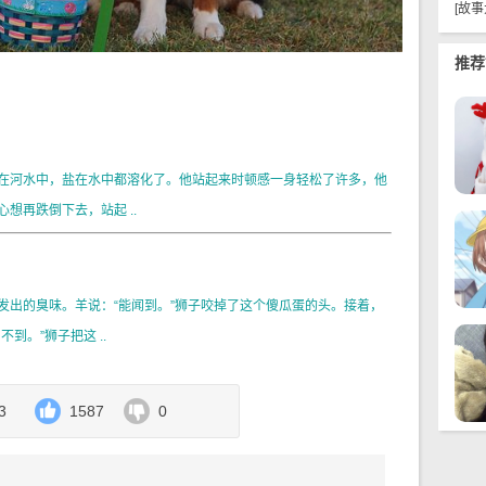
[
故事
推荐
在河水中，盐在水中都溶化了。他站起来时顿感一身轻松了许多，他
想再跌倒下去，站起 ..
出的臭味。羊说：“能闻到。”狮子咬掉了这个傻瓜蛋的头。接着，
到。”狮子把这 ..
3
1587
0