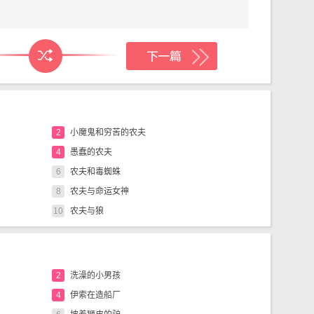
2
小魔鬼和穷苦的农夫
4
愚蠢的农夫
6
农夫和毒蜘蛛
8
农夫与命运女神
10
农夫与狼
2
洗澡的小男孩
4
伊索在造船厂