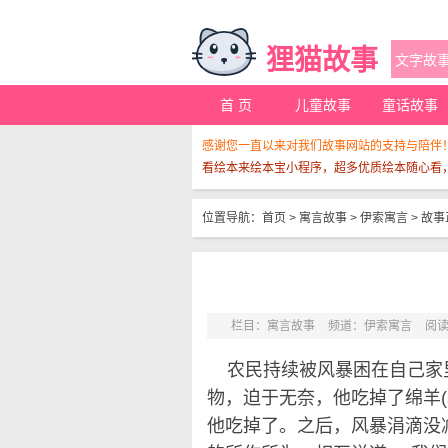
狸猫故事
首 页
儿童故事
童话故事
感谢您一直以来对我们故事网站的支持与陪伴
看绘本来绘本宝小程序，超多优质绘本随心看
位置导航：
首页
>
寓言故事
>
伊索寓言
>
故事
栏目：
寓言故事
频道：
伊索寓言
阅读
农民持续被风暴困在自己家
物，迫于无奈，他吃掉了绵羊(sh
他吃掉了。之后，风暴涓滴没