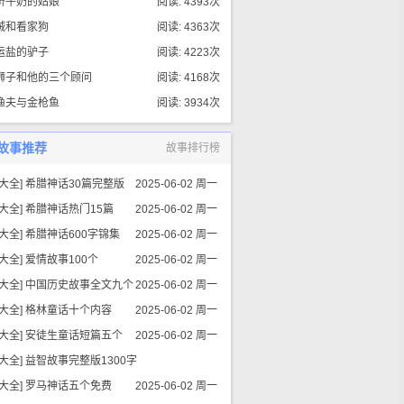
挤牛奶的姑娘
阅读: 4393次
贼和看家狗
阅读: 4363次
运盐的驴子
阅读: 4223次
狮子和他的三个顾问
阅读: 4168次
渔夫与金枪鱼
阅读: 3934次
故事推荐
故事排行榜
大全
]
希腊神话30篇完整版
2025-06-02 周一
大全
]
希腊神话热门15篇
2025-06-02 周一
大全
]
希腊神话600字锦集
2025-06-02 周一
大全
]
爱情故事100个
2025-06-02 周一
大全
]
中国历史故事全文九个
2025-06-02 周一
大全
]
格林童话十个内容
2025-06-02 周一
大全
]
安徒生童话短篇五个
2025-06-02 周一
大全
]
益智故事完整版1300字
大全
]
罗马神话五个免费
2025-06-02 周一
2025-06-02 周一