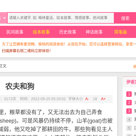
民间故事
绘本故事
历史故事
神话故事
简笔画
！为了让您拥有更流畅、愉快的阅读体验！从现在开始，您可以选择登录网站，享受
，扫描屏幕右侧二维码立即体验！
正文
伊索
农夫和狗
1
：3173次
时间：2022-09-25 05:20:02
字体大小
A-
18
A+
2
3
里，粮草都没有了，又无法出去为自己弄食
4
eep)。可是风暴仍持续不停，山羊(goat)也被
5
减弱，他又吃掉了那耕田的牛。那些狗看见主人