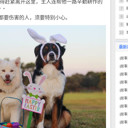
6
们得赶紧离开这里，主人连帮他一路辛勤耕作的
7
”
8
都要伤害的人，须要特别小心。
9
10
最新
[
故事
[
故事
[
故事
[
故事
[
故事
[
故事
[
故事
[
故事
[
故事