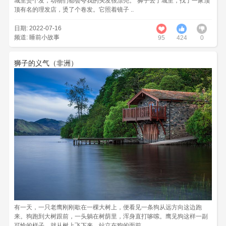
城里烫个发，动物们都会夸我的头发很漂亮。”狮子去了城里，找了一家顶
顶有名的理发店，烫了个卷发。它照着镜子 ..
日期: 2022-07-16
频道:
睡前小故事
95
424
0
狮子的义气（非洲）
有一天，一只老鹰刚刚歇在一棵大树上，便看见一条狗从远方向这边跑
来。狗跑到大树跟前，一头躺在树荫里，浑身直打哆嗦。鹰见狗这样一副
可怜的样子，就从树上飞下来，站立在狗的面前， ..