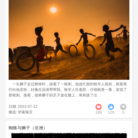
一头狮子走过树林时，踩着了一根刺。他连忙跑到牧羊人面前，摇着尾
巴向他亲热，好像在说请帮帮我。牧羊人壮着胆，仔细检查一番，发现了
那根刺。接着，他将狮子的爪子放在膝上，将刺拔了出 ..
日期: 2022-07-12
频道:
伊索寓言
289
1297
0
蜘蛛与狮子（非洲）