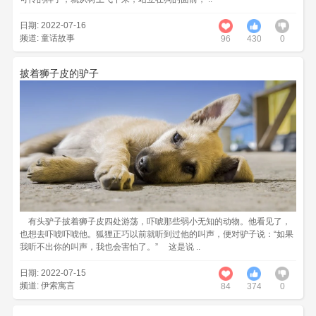
日期: 2022-07-16
频道:
童话故事
96
430
0
披着狮子皮的驴子
有头驴子披着狮子皮四处游荡，吓唬那些弱小无知的动物。他看见了，
也想去吓唬吓唬他。狐狸正巧以前就听到过他的叫声，便对驴子说：“如果
我听不出你的叫声，我也会害怕了。” 这是说 ..
日期: 2022-07-15
频道:
伊索寓言
84
374
0