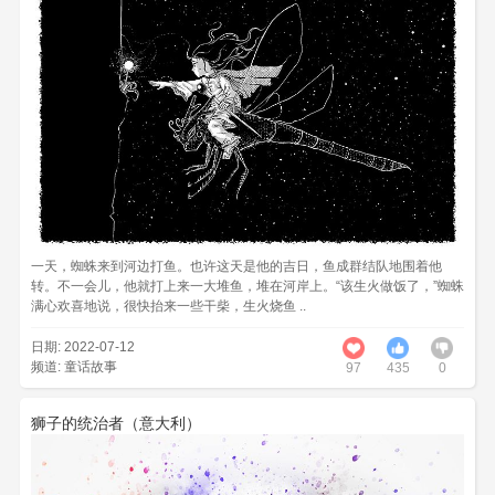
一天，蜘蛛来到河边打鱼。也许这天是他的吉日，鱼成群结队地围着他
转。不一会儿，他就打上来一大堆鱼，堆在河岸上。“该生火做饭了，”蜘蛛
满心欢喜地说，很快抬来一些干柴，生火烧鱼 ..
日期: 2022-07-12
频道:
童话故事
97
435
0
狮子的统治者（意大利）