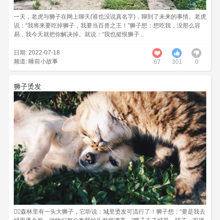
一天，老虎与狮子在网上聊天(谁也没说真名字)，聊到了未来的事情。老虎
说：“我将来要吃掉狮子，我要当百兽之王！”狮子想：想吃我，没那么容
易，我今天就把你解决掉。就说：“我也挺恨狮子 ..
日期: 2022-07-18
频道:
睡前小故事
67
301
0
狮子烫发
森林里有一头大狮子，它听说：城里烫发可流行了！狮子想：“要是我去