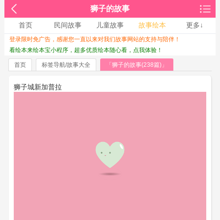
狮子的故事
首页
民间故事
儿童故事
故事绘本
更多↓
登录限时免广告，感谢您一直以来对我们故事网站的支持与陪伴！
收起↑
看绘本来绘本宝小程序，超多优质绘本随心看，点我体验！
首页
标签导航/故事大全
「狮子的故事(238篇)」
狮子城新加普拉