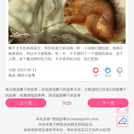
狮子卡卡长得很高大，和所有庞大的动物一样，小动物们都怕他，谁都不
敢跟他玩，所以卡卡很孤独。有一天，卡卡遇到了一个瘦瘦的老头，这个
人呐，是个魔法师叫咕力咕。卡卡请求咕力咕，你们把我 ..
日期: 2022-05-11
频道:
睡前小故事
99
444
0
每日精选狮子的故事，在线阅读狮子的故事大全。大数据统计共有238篇狮子
的故事，收藏狸猫故事网，阅读最新狮子的故事
9
上一页
下一页
/20
本站名称: 狸猫故事(m.limaogushi.com)
内容收集于网络或由网友投稿提供。
如有侵权请迅速联系本站，本站在核实后立刻作出处理!