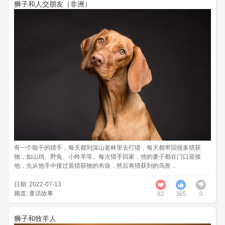
狮子和人交朋友（非洲）
有一个能干的猎手，每天都到深山老林里去打猎，每天都带回很多猎获
物，如山鸡、野兔、小羚羊等。每次猎手回家，他的妻子都在门口迎接
他，先从他手中接过装猎获物的布袋，然后将猎获到的鸟兽 ..
日期: 2022-07-13
频道:
童话故事
82
365
0
狮子和牧羊人