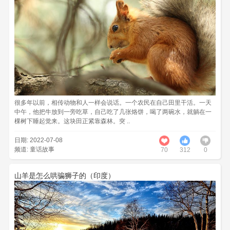
很多年以前，相传动物和人一样会说话。一个农民在自己田里干活。一天
中午，他把牛放到一旁吃草，自己吃了几张烙饼，喝了两碗水，就躺在一
棵树下睡起觉来。这块田正紧靠森林。突 ..
日期: 2022-07-08
频道:
童话故事
70
312
0
山羊是怎么哄骗狮子的（印度）