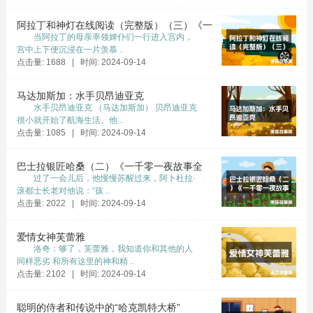
阿拉丁和神灯在线阅读（完整版）（三）《一
当阿拉丁的母亲率领婢仆们一行进入宫内，
千零一夜故事全集》
宫中上下便沉浸在一片羡慕 ..
点击量: 1688 | 时间: 2024-09-14
马达加斯加：水手贝昂迪亚克
水手贝昂迪亚克 （马达加斯加） 贝昂迪亚克
很小就开始了航海生活。他 ..
点击量: 1085 | 时间: 2024-09-14
巴士拉银匠哈桑（二）《一千零一夜故事全
过了一会儿后，他慢慢苏醒过来，阿卜杜拉·
集》
滚都士长老对他说：“孩 ..
点击量: 2022 | 时间: 2024-09-14
爱情女神芙蕾雅
洛奇：够了，芙蕾雅，我知道你和其他的人
同样恶劣 和所有这里的神和精 ..
点击量: 2102 | 时间: 2024-09-14
聪明的侍者和传说中的“哈克凯特大桥”