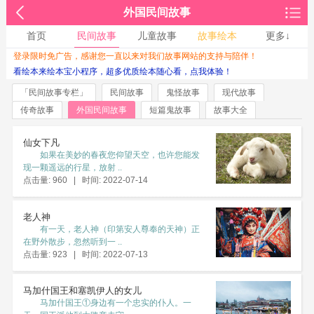
外国民间故事
首页
民间故事
儿童故事
故事绘本
更多↓
登录限时免广告，感谢您一直以来对我们故事网站的支持与陪伴！
收起↑
看绘本来绘本宝小程序，超多优质绘本随心看，点我体验！
「民间故事专栏」
民间故事
鬼怪故事
现代故事
传奇故事
外国民间故事
短篇鬼故事
故事大全
仙女下凡
如果在美妙的春夜您仰望天空，也许您能发
现一颗遥远的行星，放射 ..
点击量: 960 | 时间: 2022-07-14
老人神
有一天，老人神（印第安人尊奉的天神）正
在野外散步，忽然听到一 ..
点击量: 923 | 时间: 2022-07-13
马加什国王和塞凯伊人的女儿
马加什国王①身边有一个忠实的仆人。一