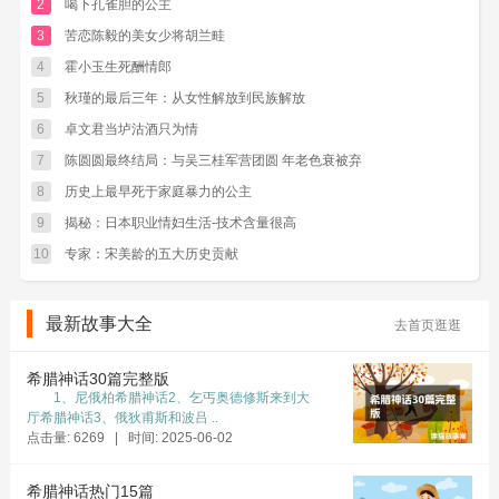
2
喝下孔雀胆的公主
3
苦恋陈毅的美女少将胡兰畦
4
霍小玉生死酬情郎
5
秋瑾的最后三年：从女性解放到民族解放
6
卓文君当垆沽酒只为情
7
陈圆圆最终结局：与吴三桂军营团圆 年老色衰被弃
8
历史上最早死于家庭暴力的公主
9
揭秘：日本职业情妇生活-技术含量很高
10
专家：宋美龄的五大历史贡献
最新故事大全
去首页逛逛
希腊神话30篇完整版
1、尼俄柏希腊神话2、乞丐奥德修斯来到大
厅希腊神话3、俄狄甫斯和波吕 ..
点击量: 6269 | 时间: 2025-06-02
希腊神话热门15篇