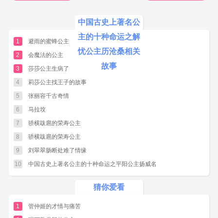
车国王、乌孙大将军、龟兹王之妻子等；孙辈与
重孙辈也相继为乌孙大昆莫。解忧公主儿孙显
中国古史上著名公
贵，被誉为乌孙国母，威震边疆。
主的十种命运之解
1
避雨的蜜蜂公主
忧公主历沧桑相关
解忧公主，经历沧桑。汉武帝太初年间，解忧
2
会魔法的公主
意气风发踏上征途；汉宣帝甘露初年，昔日之及
故事
3
莎莎公主生病了
笄少女，已是黄发垂髫。感时伤逝，萧索苍茫，
4
莉莎公主找王子的故事
思念亲人，思念故乡。乃上书请求返国：“年老土
5
张丽容千古奇情
思，愿得归骸骨，葬汉地”，情词哀切，汉宣帝为
6
马拉坟
之动容，乃派人迎归。解忧公主于汉宣帝甘露51
7
骄横跋扈的荣寿公主
年回到长安，此时公主年已七十。朱颜出国，
白
8
骄横跋扈的荣寿公主
发
返来，于西域生活半个世纪，经历四朝三嫁，
9
刘翠翠肠断处难了情缘
受尽委屈，可谓历尽沧桑。
10
中国古史上著名公主的十种命运之平阳公主扬威名
太平若为将军定，何许朱颜苦边疆。
猜你爱看
天若有情天亦老，解忧无奈历沧桑。
1
管仲姬的才情与痛苦