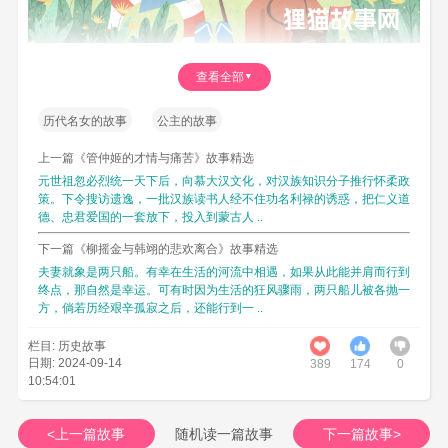
解忧公主，慷慨边疆。乌孙公主郁闷而死，乌
查看全部
孙王岑陬再向汉廷求婚。汉武帝遴派楚王刘戊之
闺女(daughter)解忧，仍以公主身份嫁与岑陬。解
历代名女的故事
公主的故事
忧公主丰腴健美，生性爽朗，以英姿气慨，若出
上一篇《管仲姬的才情与痛苦》故事精选
征沙场。参与军国大事，堪称运筹帷幄，于乌孙
元世祖忽必烈统一天下后，向慕大汉文化，对汉族知识分子推行怀柔政
国之政治产生深远之影响。
策。下令搜访遗逸，一批汉族读书人经不住功名利禄的诱惑，把仁义道
德、忠君爱国的一套放下，投入到蒙古人 ..
解忧公主，随俗异乡。岑辄为国王，解忧为右
下一篇《柳摇金与韩翊的悲欢离合》故事精选
夫人；岑辄死，其堂弟翁归靡即位为王，解忧公
夫妻就象是两只船。有幸在生活的河流中相遇，如果从此能并肩而行到
主又嫁，生元贵靡等三男两女。翁归靡死，岑辄
终点，那自然是幸运。可有时因为生活的狂风骤雨，两只船儿被各抛一
方，倘若历经艰辛孤寂之后，还能行到一 ..
之子泥靡即位为王，解忧公主再嫁泥靡，生一男
鸱靡。乌就屠袭杀泥靡，经过一番较量，乌孙国
栏目: 历史故事
日期: 2024-09-14
389
1747
0
一分为二：解忧公主之长子元贵靡任大国王；匈
10:54:01
奴公主之子乌就屠任小国王。解忧公主共生有四
男二女。他们长大成人后辨别做了乌孙昆莫、莎
<上一篇故事
随机读一篇故事
下一篇故事>