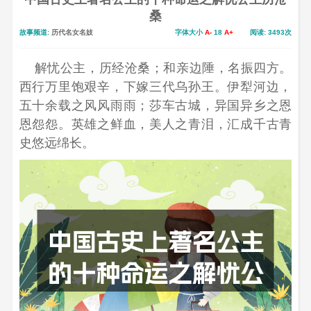
桑
故事频道:
历代名女名妓
字体大小
A-
18
A+
阅读: 3493次
解忧公主，历经沧桑；和亲边陲，名振四方。
西行万里饱艰辛，下嫁三代乌孙王。伊犁河边，
五十余载之风风雨雨；莎车古城，异国异乡之恩
恩怨怨。英雄之鲜血，美人之青泪，汇成千古青
史悠远绵长。